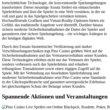
fortschrittlichste Technologie, die konventionelle Spielumgebungen
transformiert. Dieser neuartige Ansatz fördert ein eintauchendes
Spielerlebnis und lässt die Spieler in eine Welt versinken, in der sie
voll und ganz in das Spielgeschehen versinken können.
Hochauflösende Grafiken und Virtual-Reality-Optionen bieten ein
Gefühl, das traditionelle Angebote weit übertrifft. Darüber hinaus
sichern moderne Sicherheitsmaßnahmen die Daten der Spieler und
garantieren eine sichere Spielumgebung – ein wichtiges Anliegen in
der heutigen digitalen Welt.
Durch den Einsatz biometrischer Verifizierung und starker
Verschlüsselungstechniken legt Pino Casino größten Wert auf die
Sicherheitsmaßnahmen und das Vertrauensverhältnis seiner Kunden.
Diese Technologien erhöhen nicht nur das Vertrauen der Spieler,
sondern verbessern auch das Spielerlebnis und erlauben
reibungslose Transaktionen sowie einen zügigen Zugriff auf die
Spiele. Mit der Verbindung aus fesselndem Spielerfahrung und
moderner Sicherheitsmaßnahmen setzt Pino Casino neue Standards
in der Glücksspielbranche und garantiert unvergessliche Erlebnisse
bei gleichzeitigem Schutz der Belange seiner Kunden.
Spannende Aktionen und Veranstaltungen