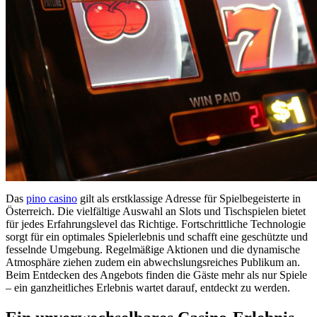
Das
pino casino
gilt als erstklassige Adresse für Spielbegeisterte in
Österreich. Die vielfältige Auswahl an Slots und Tischspielen bietet
für jedes Erfahrungslevel das Richtige. Fortschrittliche Technologie
sorgt für ein optimales Spielerlebnis und schafft eine geschützte und
fesselnde Umgebung. Regelmäßige Aktionen und die dynamische
Atmosphäre ziehen zudem ein abwechslungsreiches Publikum an.
Beim Entdecken des Angebots finden die Gäste mehr als nur Spiele
– ein ganzheitliches Erlebnis wartet darauf, entdeckt zu werden.