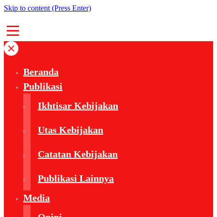
Skip to content (Press Enter)
Beranda
Publikasi
Ikhtisar Kebijakan
Utas Kebijakan
Catatan Kebijakan
Publikasi Lainnya
Media