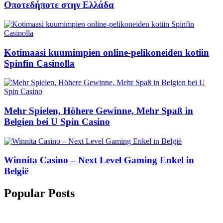
Οποτεδήποτε στην Ελλάδα
Kotimaasi kuumimpien online-pelikoneiden kotiin
Spinfin Casinolla
Mehr Spielen, Höhere Gewinne, Mehr Spaß in
Belgien bei U Spin Casino
Winnita Casino – Next Level Gaming Enkel in
België
Popular Posts