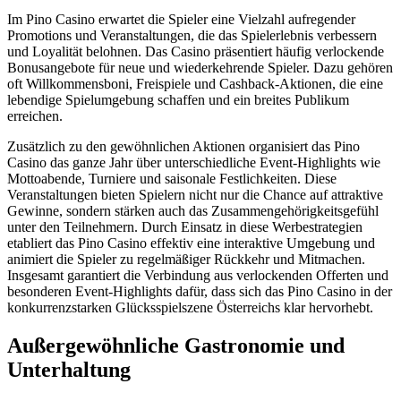
Im Pino Casino erwartet die Spieler eine Vielzahl aufregender
Promotions und Veranstaltungen, die das Spielerlebnis verbessern
und Loyalität belohnen. Das Casino präsentiert häufig verlockende
Bonusangebote für neue und wiederkehrende Spieler. Dazu gehören
oft Willkommensboni, Freispiele und Cashback-Aktionen, die eine
lebendige Spielumgebung schaffen und ein breites Publikum
erreichen.
Zusätzlich zu den gewöhnlichen Aktionen organisiert das Pino
Casino das ganze Jahr über unterschiedliche Event-Highlights wie
Mottoabende, Turniere und saisonale Festlichkeiten. Diese
Veranstaltungen bieten Spielern nicht nur die Chance auf attraktive
Gewinne, sondern stärken auch das Zusammengehörigkeitsgefühl
unter den Teilnehmern. Durch Einsatz in diese Werbestrategien
etabliert das Pino Casino effektiv eine interaktive Umgebung und
animiert die Spieler zu regelmäßiger Rückkehr und Mitmachen.
Insgesamt garantiert die Verbindung aus verlockenden Offerten und
besonderen Event-Highlights dafür, dass sich das Pino Casino in der
konkurrenzstarken Glücksspielszene Österreichs klar hervorhebt.
Außergewöhnliche Gastronomie und
Unterhaltung