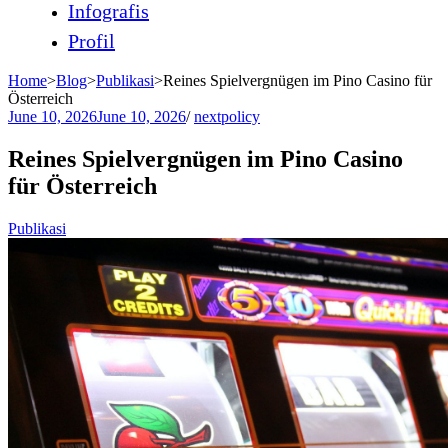
Infografis
Profil
Home
>
Blog
>
Publikasi
>
Reines Spielvergnügen im Pino Casino für
Österreich
June 10, 2026
June 10, 2026
/
nextpolicy
Reines Spielvergnügen im Pino Casino
für Österreich
Publikasi