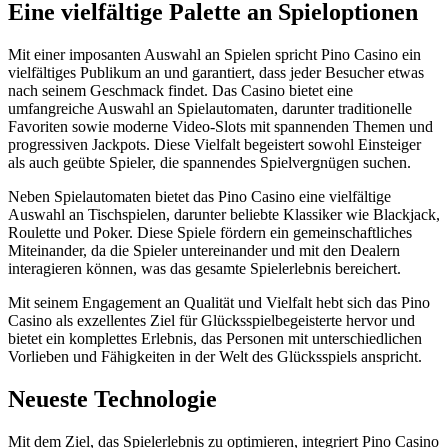
Eine vielfältige Palette an Spieloptionen
Mit einer imposanten Auswahl an Spielen spricht Pino Casino ein
vielfältiges Publikum an und garantiert, dass jeder Besucher etwas
nach seinem Geschmack findet. Das Casino bietet eine
umfangreiche Auswahl an Spielautomaten, darunter traditionelle
Favoriten sowie moderne Video-Slots mit spannenden Themen und
progressiven Jackpots. Diese Vielfalt begeistert sowohl Einsteiger
als auch geübte Spieler, die spannendes Spielvergnügen suchen.
Neben Spielautomaten bietet das Pino Casino eine vielfältige
Auswahl an Tischspielen, darunter beliebte Klassiker wie Blackjack,
Roulette und Poker. Diese Spiele fördern ein gemeinschaftliches
Miteinander, da die Spieler untereinander und mit den Dealern
interagieren können, was das gesamte Spielerlebnis bereichert.
Mit seinem Engagement an Qualität und Vielfalt hebt sich das Pino
Casino als exzellentes Ziel für Glücksspielbegeisterte hervor und
bietet ein komplettes Erlebnis, das Personen mit unterschiedlichen
Vorlieben und Fähigkeiten in der Welt des Glücksspiels anspricht.
Neueste Technologie
Mit dem Ziel, das Spielerlebnis zu optimieren, integriert Pino Casino