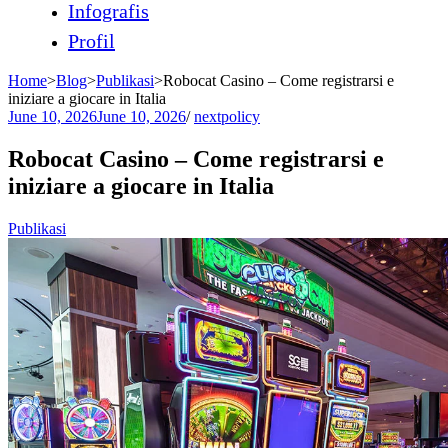
Infografis
Profil
Home
>
Blog
>
Publikasi
>
Robocat Casino – Come registrarsi e
iniziare a giocare in Italia
June 10, 2026
June 10, 2026
/
nextpolicy
Robocat Casino – Come registrarsi e
iniziare a giocare in Italia
Publikasi