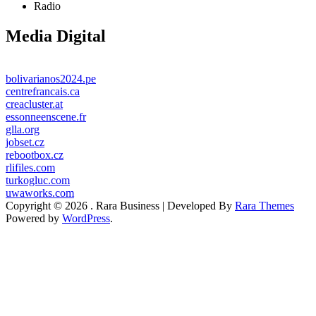
Radio
Media Digital
bolivarianos2024.pe
centrefrancais.ca
creacluster.at
essonneenscene.fr
glla.org
jobset.cz
rebootbox.cz
rlifiles.com
turkogluc.com
uwaworks.com
Copyright © 2026
.
Rara Business | Developed By
Rara Themes
Powered by
WordPress
.