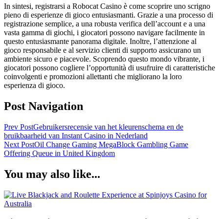
In sintesi, registrarsi a Robocat Casino è come scoprire uno scrigno
pieno di esperienze di gioco entusiasmanti. Grazie a una processo di
registrazione semplice, a una robusta verifica dell’account e a una
vasta gamma di giochi, i giocatori possono navigare facilmente in
questo entusiasmante panorama digitale. Inoltre, l’attenzione al
gioco responsabile e al servizio clienti di supporto assicurano un
ambiente sicuro e piacevole. Scoprendo questo mondo vibrante, i
giocatori possono cogliere l’opportunità di usufruire di caratteristiche
coinvolgenti e promozioni allettanti che migliorano la loro
esperienza di gioco.
Post Navigation
Prev Post
Gebruikersrecensie van het kleurenschema en de
bruikbaarheid van Instant Casino in Nederland
Next Post
Oil Change Gaming MegaBlock Gambling Game
Offering Queue in United Kingdom
You may also like...