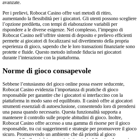
avanzate.
Per i prelievi, Robocat Casino offre vari metodi di ritiro,
aumentando la flessibilità per i giocatori. Gli utenti possono scegliere
l’opzione prediletta, con tempi di elaborazione variabili per
rispondere a le diverse esigenze. Nel complesso, l’impegno di
Robocat Casino nell’offrire sistemi di deposito e prelievo efficienti
permette ai giocatori di focalizzarsi sul divertimento della propria
esperienza di gioco, sapendo che le loro transazioni finanziarie sono
protette e fluide. Questo metodo infonde fiducia nei giocatori
durante l’interazione con la piattaforma.
Norme di gioco consapevole
Sebbene l’entusiasmo del gioco online possa essere seducente,
Robocat Casino evidenzia l’importanza di pratiche di gioco
responsabile per garantire che i giocatori si interfaccino con la
piattaforma in modo sano ed equilibrato. Il casinò offre ai giocatori
strumenti essenziali di autoesclusione, consentendo loro di prendersi
una pausa quando necessario. Questa funzionalità supporta a
mantenere il controllo sulle proprie abitudini di gioco. Inoltre,
Robocat Casino offre accesso a una gamma di risorse per il gioco
responsabile, tra cui suggerimenti e strategie per promuovere il gioco
sicuro. Promuovendo un ambiente che dà priorità al gioco