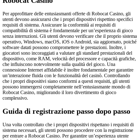
Robocat Casino
Per approfittare delle entusiasmanti offerte di Robocat Casino, gli
utenti devono assicurarsi che i propri dispositivi rispettino specifici
requisiti di sistema. Assicurare la conformità ai requisiti di
compatibilità di sistema è fondamentale per un’esperienza di gioco
senza interruzioni. Gli utenti devono verificare che il proprio sistema
operativo, Windows, macOS, iOS o Android, sia aggiornato, poiché
software datati possono compromettere le prestazioni. Inoltre, i
giocatori sono incoraggiati a valutare gli standard prestazionali del
dispositivo, come RAM, velocità del processore e capacità grafiche,
che influiscono notevolmente sulla qualità del gioco. Una
connessione Internet affidabile è inoltre fondamentale per garantire
un’interazione fluida con le funzionalità del casinò. Controllando
che i propri dispositivi siano conformi a questi requisiti, gli utenti
possono immergersi completamente nell’entusiasmante mondo di
Robocat Casino, migliorando il loro divertimento di gioco
complessivo.
Guida di registrazione passo dopo passo
Una volta controllato che i propri dispositivi rispettano i requisiti di
sistema necessari, gli utenti possono procedere con la registrazione
per entrare a Robocat Casino. Per garantire un’esperienza utente