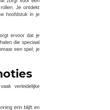
wat zorgt voor een
rollen. Je ontdekt
w hoofdstuk in je
rgt ervoor dat je
halen die speciaal
zomaar een spel; je
oties
aak verleidelijke
ing erin blijft en