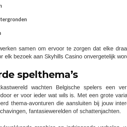
n
htergronden
n
erken samen om ervoor te zorgen dat elke draai
r elk bezoek aan Skyhills Casino onvergetelijk wor
rde spelthema’s
kkastwereld wachten Belgische spelers een ver
door er voor ieder wat wils is. Met een grote vari
erd thema-avonturen die aansluiten bij jouw inte
havingen, fantasiewerelden of schattenjachten.