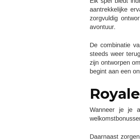
Elk spel biedt in
aantrekkelijke er
zorgvuldig ontwo
avontuur.
De combinatie va
steeds weer terug
zijn ontworpen om 
begint aan een onv
Royale
Wanneer je je aa
welkomstbonussen 
Daarnaast zorgen 