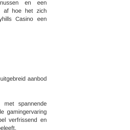
bonussen en een
n af hoe het zich
hills Casino een
n uitgebreid aanbod
n, met spannende
de gamingervaring
el verfrissend en
eleeft.