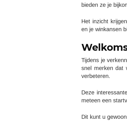
bieden ze je bijk
Het inzicht krijg
en je winkansen bi
Welkoms
Tijdens je verken
snel merken dat w
verbeteren.
Deze interessante
meteen een startv
Dit kunt u gewoon