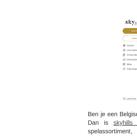
Ben je een Belgis
Dan is
skyhills
spelassortiment