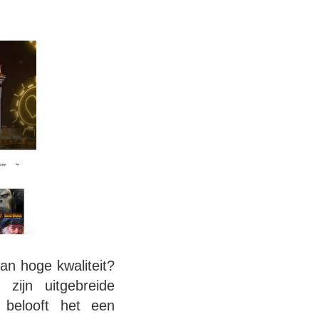
an hoge kwaliteit?
ijn uitgebreide
 belooft het een