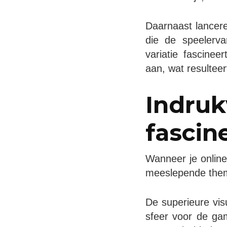
Daarnaast lancere
die de speelerva
variatie fascine
aan, wat resultee
Indru
fascin
Wanneer je online
meeslepende thema’
De superieure vis
sfeer voor de gam