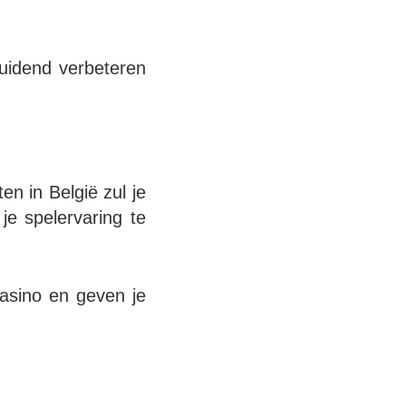
duidend verbeteren
n in België zul je
je spelervaring te
casino en geven je