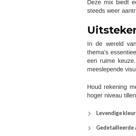
Deze mix biedt e
steeds weer aantr
Uitsteke
In de wereld van
thema’s essentiee
een ruime keuze. 
meeslepende visuel
Houd rekening me
hoger niveau tillen
Levendige kleu
Gedetailleerde 