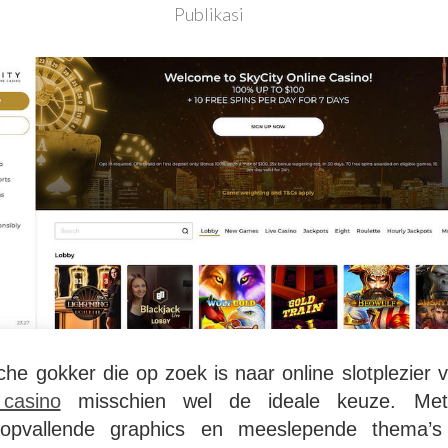
Publikasi
che gokker die op zoek is naar online slotplezier v
 casino
misschien wel de ideale keuze. Met z
, opvallende graphics en meeslepende thema’s