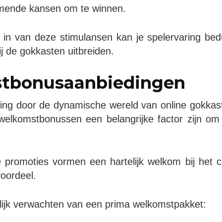
omende kansen om te winnen.
en in van deze stimulansen kan je spelervaring be
j de gokkasten uitbreiden.
tbonusaanbiedingen
ning door de dynamische wereld van online gokkaste
elkomstbonussen een belangrijke factor zijn om 
 promoties vormen een hartelijk welkom bij het 
oordeel.
lijk verwachten van een prima welkomstpakket: