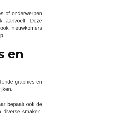
ies of onderwerpen
ek aanvoelt. Deze
t ook nieuwkomers
p.
s en
ffende graphics en
ijken.
aar bepaalt ook de
op diverse smaken.