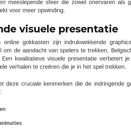
en meeslepende sfeer die zowel onervaren als 
ekt voor meer opwinding.
nde visuele presentatie
 online gokkasten zijn indrukwekkende graphic
l om de aandacht van spelers te trekken. Belgis
Een kwalitatieve visuele presentatie verbetert je
e verhalen te creëren die je in het spel trekken.
t deze cruciale kenmerken die de indringende 
:
ren
animaties