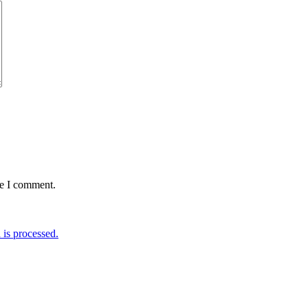
me I comment.
is processed.