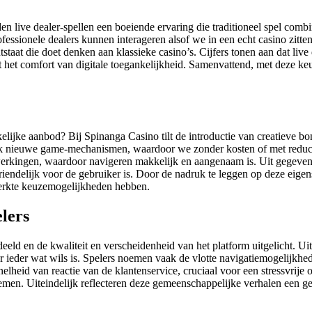
eden live dealer-spellen een boeiende ervaring die traditioneel spel co
ofessionele dealers kunnen interageren alsof we in een echt casino zitte
aat die doet denken aan klassieke casino’s. Cijfers tonen aan dat liv
t het comfort van digitale toegankelijkheid. Samenvattend, met deze ke
elijke aanbod? Bij Spinanga Casino tilt de introductie van creatieve 
 ook nieuwe game-mechanismen, waardoor we zonder kosten of met red
werkingen, waardoor navigeren makkelijk en aangenaam is. Uit gegevens
 vriendelijk voor de gebruiker is. Door de nadruk te leggen op deze ei
erkte keuzemogelijkheden hebben.
lers
ld en de kwaliteit en verscheidenheid van het platform uitgelicht. Uit d
or ieder wat wils is. Spelers noemen vaak de vlotte navigatiemogelijkhe
elheid van reactie van de klantenservice, cruciaal voor een stressvrije
emen. Uiteindelijk reflecteren deze gemeenschappelijke verhalen een g