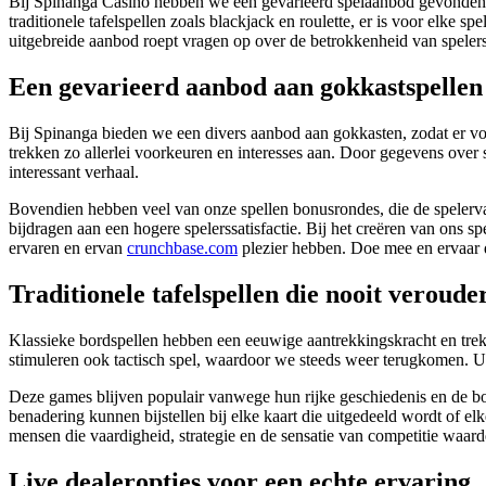
Bij Spinanga Casino hebben we een gevarieerd spelaanbod gevonden d
traditionele tafelspellen zoals blackjack en roulette, er is voor elke
uitgebreide aanbod roept vragen op over de betrokkenheid van speler
Een gevarieerd aanbod aan gokkastspellen
Bij Spinanga bieden we een divers aanbod aan gokkasten, zodat er voo
trekken zo allerlei voorkeuren en interesses aan. Door gegevens ove
interessant verhaal.
Bovendien hebben veel van onze spellen bonusrondes, die de spelervari
bijdragen aan een hogere spelerssatisfactie. Bij het creëren van on
ervaren en ervan
crunchbase.com
plezier hebben. Doe mee en ervaar 
Traditionele tafelspellen die nooit veroude
Klassieke bordspellen hebben een eeuwige aantrekkingskracht en trekken
stimuleren ook tactisch spel, waardoor we steeds weer terugkomen. Uit
Deze games blijven populair vanwege hun rijke geschiedenis en de boe
benadering kunnen bijstellen bij elke kaart die uitgedeeld wordt of el
mensen die vaardigheid, strategie en de sensatie van competitie waard
Live dealeropties voor een echte ervaring