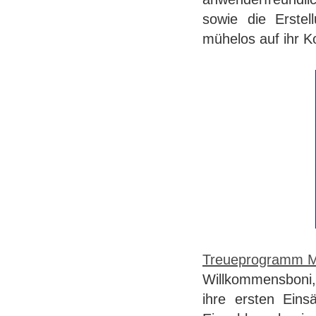
sowie die Erstel
mühelos auf ihr K
Treueprogramm M
Willkommensboni,
ihre ersten Eins