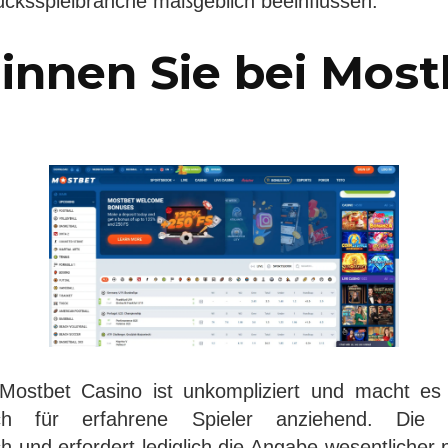
ücksspielbranche maßgeblich beeinflussen.
innen Sie bei Most
 Mostbet Casino ist unkompliziert und macht es
ch für erfahrene Spieler anziehend. Die Re
h und erfordert lediglich die Angabe wesentlicher 