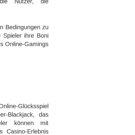
die Nutzer, die
ten Bedingungen zu
 Spieler ihre Boni
des Online-Gamings
Online-Glücksspiel
r-Blackjack, das
ieler können mit
s Casino-Erlebnis