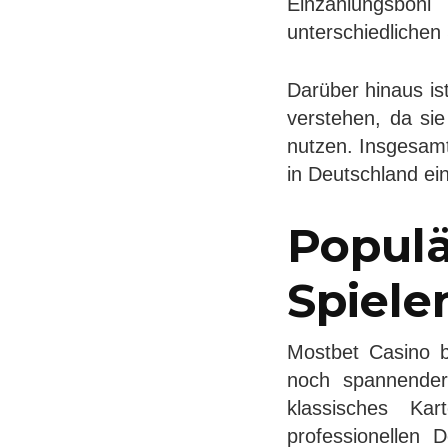
Einzahlungsbon
unterschiedlichen 
Darüber hinaus is
verstehen, da sie
nutzen. Insgesamt
in Deutschland e
Populä
Spiele
Mostbet Casino bi
noch spannender
klassisches Kar
professionellen 