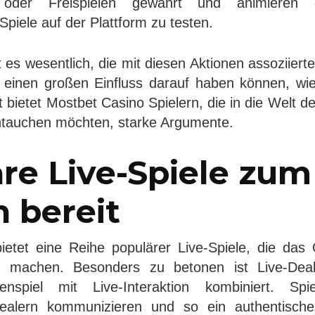
i oder Freispielen gewährt und animieren 
Spiele auf der Plattform zu testen.
t es wesentlich, die mit diesen Aktionen assoziier
 einen großen Einfluss darauf haben können, wie
 bietet Mostbet Casino Spielern, die in die Welt 
intauchen möchten, starke Argumente.
re Live-Spiele zum
n bereit
etet eine Reihe populärer Live-Spiele, die das 
 machen. Besonders zu betonen ist Live-Deale
tenspiel mit Live-Interaktion kombiniert. Sp
Dealern kommunizieren und so ein authentische