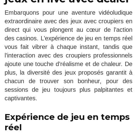
Embarquons pour une aventure vidéoludique
extraordinaire avec des jeux avec croupiers en
direct qui vous plongent au cœur de l’action
des casinos. L’expérience de jeu en temps réel
vous fait vibrer à chaque instant, tandis que
l’interaction avec des croupiers professionnels
ajoute une touche d’réalisme et de chaleur. De
plus, la diversité des jeux proposés garantit à
chacun de trouver son bonheur, pour des
sessions de jeu toujours plus palpitantes et
captivantes.
Expérience de jeu en temps
réel