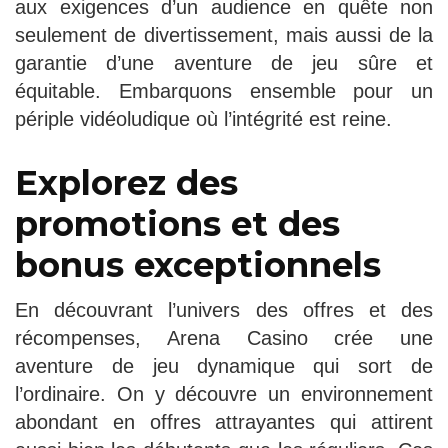
aux exigences d’un audience en quête non
seulement de divertissement, mais aussi de la
garantie d’une aventure de jeu sûre et
équitable. Embarquons ensemble pour un
périple vidéoludique où l’intégrité est reine.
Explorez des
promotions et des
bonus exceptionnels
En découvrant l’univers des offres et des
récompenses, Arena Casino crée une
aventure de jeu dynamique qui sort de
l’ordinaire. On y découvre un environnement
abondant en offres attrayantes qui attirent