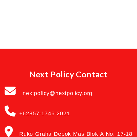
Next Policy Contact
nextpolicy@nextpolicy.org
+62857-1746-2021
Ruko Graha Depok Mas Blok A No. 17-18