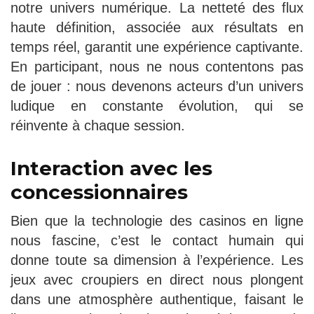
notre univers numérique. La netteté des flux
haute définition, associée aux résultats en
temps réel, garantit une expérience captivante.
En participant, nous ne nous contentons pas
de jouer : nous devenons acteurs d’un univers
ludique en constante évolution, qui se
réinvente à chaque session.
Interaction avec les
concessionnaires
Bien que la technologie des casinos en ligne
nous fascine, c’est le contact humain qui
donne toute sa dimension à l’expérience. Les
jeux avec croupiers en direct nous plongent
dans une atmosphère authentique, faisant le