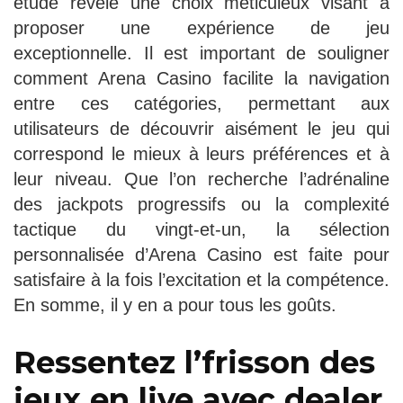
étude révèle une choix méticuleux visant à
proposer une expérience de jeu
exceptionnelle. Il est important de souligner
comment Arena Casino facilite la navigation
entre ces catégories, permettant aux
utilisateurs de découvrir aisément le jeu qui
correspond le mieux à leurs préférences et à
leur niveau. Que l’on recherche l’adrénaline
des jackpots progressifs ou la complexité
tactique du vingt-et-un, la sélection
personnalisée d’Arena Casino est faite pour
satisfaire à la fois l’excitation et la compétence.
En somme, il y en a pour tous les goûts.
Ressentez l’frisson des
jeux en live avec dealer