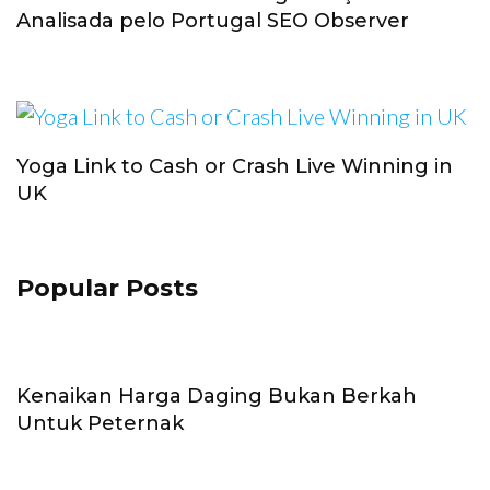
Analisada pelo Portugal SEO Observer
Yoga Link to Cash or Crash Live Winning in
UK
Popular Posts
Kenaikan Harga Daging Bukan Berkah
Untuk Peternak