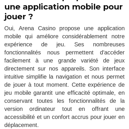
une application mobile pour
jouer ?
Oui, Arena Casino propose une application
mobile qui améliore considérablement notre
expérience de jeu. Ses nombreuses
fonctionnalités nous permettent d’accéder
facilement à une grande variété de jeux
directement sur nos appareils. Son interface
intuitive simplifie la navigation et nous permet
de jouer à tout moment. Cette expérience de
jeu mobile garantit une efficacité optimale, en
conservant toutes les fonctionnalités de la
version ordinateur tout en offrant une
accessibilité et un confort accrus pour jouer en
déplacement.