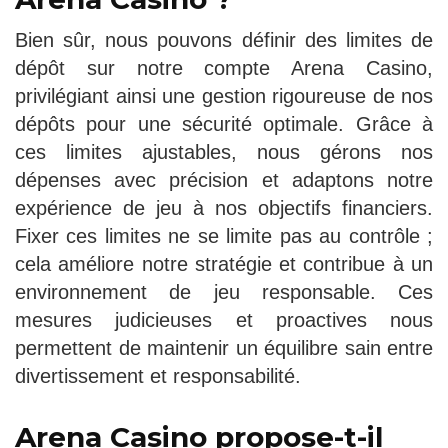
Bien sûr, nous pouvons définir des limites de
dépôt sur notre compte Arena Casino,
privilégiant ainsi une gestion rigoureuse de nos
dépôts pour une sécurité optimale. Grâce à
ces limites ajustables, nous gérons nos
dépenses avec précision et adaptons notre
expérience de jeu à nos objectifs financiers.
Fixer ces limites ne se limite pas au contrôle ;
cela améliore notre stratégie et contribue à un
environnement de jeu responsable. Ces
mesures judicieuses et proactives nous
permettent de maintenir un équilibre sain entre
divertissement et responsabilité.
Arena Casino propose-t-il