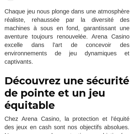
Chaque jeu nous plonge dans une atmosphère
réaliste, rehaussée par la diversité des
machines à sous en fond, garantissant une
aventure toujours renouvelée. Arena Casino
excelle dans l’art de concevoir des
environnements de jeu dynamiques et
captivants.
Découvrez une sécurité
de pointe et un jeu
équitable
Chez Arena Casino, la protection et l’équité
des jeux en cash sont nos objectifs absolues.