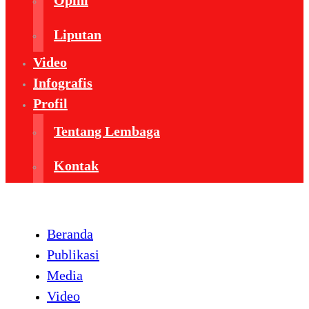
Opini
Liputan
Video
Infografis
Profil
Tentang Lembaga
Kontak
Beranda
Publikasi
Media
Video