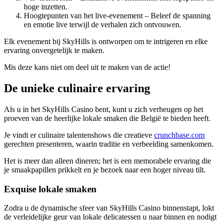
hoge inzetten.
Hoogtepunten van het live-evenement – Beleef de spanning
en emotie live terwijl de verhalen zich ontvouwen.
Elk evenement bij SkyHills is ontworpen om te intrigeren en elke
ervaring onvergetelijk te maken.
Mis deze kans niet om deel uit te maken van de actie!
De unieke culinaire ervaring
Als u in het SkyHills Casino bent, kunt u zich verheugen op het
proeven van de heerlijke lokale smaken die België te bieden heeft.
Je vindt er culinaire talentenshows die creatieve
crunchbase.com
gerechten presenteren, waarin traditie en verbeelding samenkomen.
Het is meer dan alleen dineren; het is een memorabele ervaring die
je smaakpapillen prikkelt en je bezoek naar een hoger niveau tilt.
Exquise lokale smaken
Zodra u de dynamische sfeer van SkyHills Casino binnenstapt, lokt
de verleidelijke geur van lokale delicatessen u naar binnen en nodigt