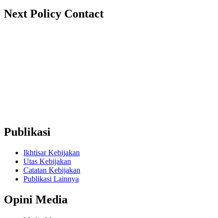
Next Policy Contact
nextpolicy@nextpolicy.org
+62857-1746-2021
Ruko Graha Depok Mas Blok A No. 17-18 Lantai 2, Pancoran
Mas, Depok City, West Java 16431 (Wakaf Tower)
Publikasi
Ikhtisar Kebijakan
Utas Kebijakan
Catatan Kebijakan
Publikasi Lainnya
Opini Media