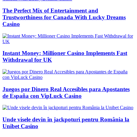
The Perfect Mix of Entertainment and
Trustworthiness for Canada With Lucky Dreams
Casino
Instant Money: Millioner Casino Implements Fast
Withdrawal for UK
Juegos por Dinero Real Accesibles para Apostantes
de España con VipLuck Casino
Unde visele devin în jackpoturi pentru România la
Unibet Casino