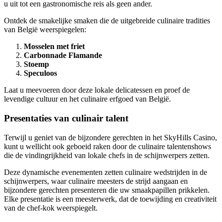
u uit tot een gastronomische reis als geen ander.
Ontdek de smakelijke smaken die de uitgebreide culinaire tradities
van België weerspiegelen:
Mosselen met friet
Carbonnade Flamande
Stoemp
Speculoos
Laat u meevoeren door deze lokale delicatessen en proef de
levendige cultuur en het culinaire erfgoed van België.
Presentaties van culinair talent
Terwijl u geniet van de bijzondere gerechten in het SkyHills Casino,
kunt u wellicht ook geboeid raken door de culinaire talentenshows
die de vindingrijkheid van lokale chefs in de schijnwerpers zetten.
Deze dynamische evenementen zetten culinaire wedstrijden in de
schijnwerpers, waar culinaire meesters de strijd aangaan en
bijzondere gerechten presenteren die uw smaakpapillen prikkelen.
Elke presentatie is een meesterwerk, dat de toewijding en creativiteit
van de chef-kok weerspiegelt.