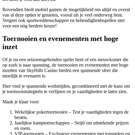
Bovendien biedt mobiel gamen de mogelijkheid om altijd en overal
van al deze opties te genieten, vooral als je veel onderweg bent.
Vergeet ook sportweddenschappen en behendigheidsspellen niet
voor een nóg bredere keuze!
Toernooien en evenementen met hoge
inzet
Of je nu een seizoensgebonden speler bent of een nieuwkomer die
op zoek is naar spanning, de toernooien en evenementen met hoge
inzetten van SkyHills Casino bieden een spannende sfeer die
moeilijk te evenaren is.
Hier vind je spannende wedstrijden, gecombineerd met de kans om
je toernooistrategieën te verfijnen en je vaardigheden te laten zien.
Maak je klaar voor:
Wekelijkse pokertoernooien – Test je vaardigheden tegen de
besten.
Jaarlijkse kampioenschappen – Strijd om uitstekende prijzen
en roem.
VIP-toernooien – Exclusieve evenementen met topspelers en