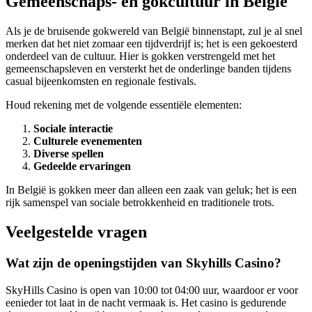
Gemeenschaps- en gokcultuur in België
Als je de bruisende gokwereld van België binnenstapt, zul je al snel
merken dat het niet zomaar een tijdverdrijf is; het is een gekoesterd
onderdeel van de cultuur. Hier is gokken verstrengeld met het
gemeenschapsleven en versterkt het de onderlinge banden tijdens
casual bijeenkomsten en regionale festivals.
Houd rekening met de volgende essentiële elementen:
Sociale interactie
Culturele evenementen
Diverse spellen
Gedeelde ervaringen
In België is gokken meer dan alleen een zaak van geluk; het is een
rijk samenspel van sociale betrokkenheid en traditionele trots.
Veelgestelde vragen
Wat zijn de openingstijden van Skyhills Casino?
SkyHills Casino is open van 10:00 tot 04:00 uur, waardoor er voor
eenieder tot laat in de nacht vermaak is. Het casino is gedurende