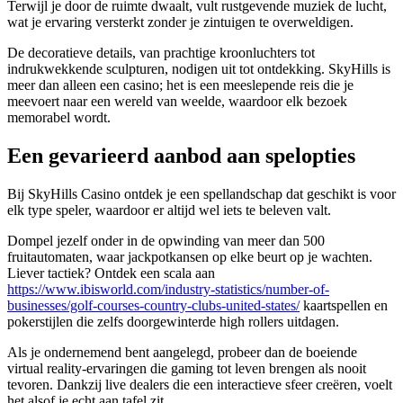
Terwijl je door de ruimte dwaalt, vult rustgevende muziek de lucht,
wat je ervaring versterkt zonder je zintuigen te overweldigen.
De decoratieve details, van prachtige kroonluchters tot
indrukwekkende sculpturen, nodigen uit tot ontdekking. SkyHills is
meer dan alleen een casino; het is een meeslepende reis die je
meevoert naar een wereld van weelde, waardoor elk bezoek
memorabel wordt.
Een gevarieerd aanbod aan spelopties
Bij SkyHills Casino ontdek je een spellandschap dat geschikt is voor
elk type speler, waardoor er altijd wel iets te beleven valt.
Dompel jezelf onder in de opwinding van meer dan 500
fruitautomaten, waar jackpotkansen op elke beurt op je wachten.
Liever tactiek? Ontdek een scala aan
https://www.ibisworld.com/industry-statistics/number-of-
businesses/golf-courses-country-clubs-united-states/
kaartspellen en
pokerstijlen die zelfs doorgewinterde high rollers uitdagen.
Als je ondernemend bent aangelegd, probeer dan de boeiende
virtual reality-ervaringen die gaming tot leven brengen als nooit
tevoren. Dankzij live dealers die een interactieve sfeer creëren, voelt
het alsof je echt aan tafel zit.