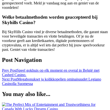
gerespecteerd voelt. Meld je vandaag nog aan en geniet van de
voordelen!
Welke betaalmethoden worden geaccepteerd bij
Skyhills Casino?
Bij SkyHills Casino vind je diverse betaalmethoden, die garant staan
voor beveiligde transacties en vlotte betalingen. Of je nu de
voorkeur geeft aan kredietkaarten, digitale portemonnees of
cryptovaluta, er is altijd wel iets dat perfect bij jouw speelvoorkeur
past. Geniet van vlotte transacties!
Post Navigation
Prev Post
Speel gokhuis op elk moment en overal in België met
Cashed Casino.
Next Post
Megabonukset ja kolikkopelien ominaisuudet Legiano
Casinolla Suomessa
You may also like...