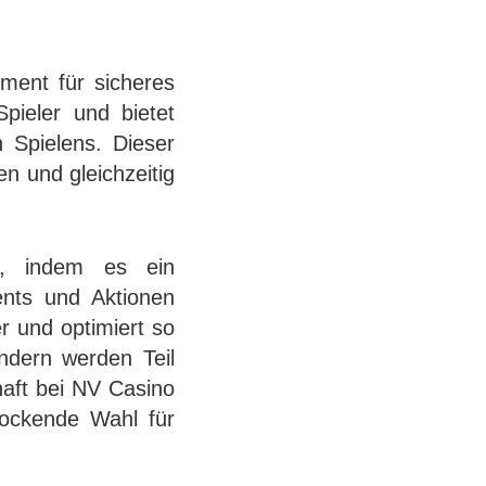
ment für sicheres
pieler und bietet
 Spielens. Dieser
n und gleichzeitig
l, indem es ein
ents und Aktionen
r und optimiert so
ondern werden Teil
haft bei NV Casino
lockende Wahl für