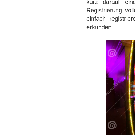
kurz darauf ein
Registrierung vol
einfach registri
erkunden.