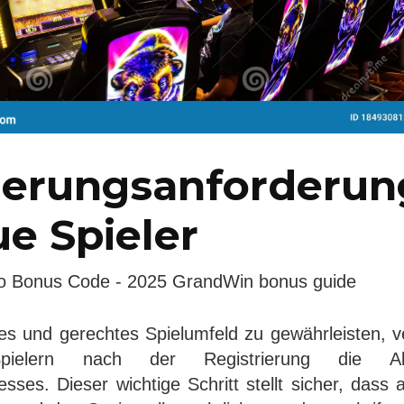
zierungsanforderu
ue Spieler
es und gerechtes Spielumfeld zu gewährleisten, v
ielern nach der Registrierung die Abw
esses. Dieser wichtige Schritt stellt sicher, dass a