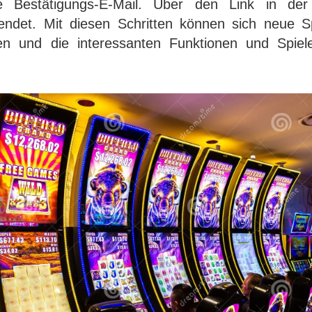
e Bestätigungs-E-Mail. Über den Link in der
lendet. Mit diesen Schritten können sich neue S
eren und die interessanten Funktionen und Spi