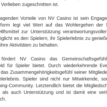
 Vorlieben zugeschnitten ist.
ragenden Vorteile von NV Casino ist sein Engage
ttform legt viel Wert auf das Wohlergehen der S
lfsmittel zur Unterstützung verantwortungsvollen
licht es den Spielern, ihr Spielerlebnis zu genieße
 ihre Aktivitäten zu behalten.
 fördert NV Casino das Gemeinschaftsgefüh
ld für Spieler bietet. Durch wiederkehrende Ev
 das Zusammengehörigkeitsgefühl seiner Mitgliede
erlebnis. Spieler sind nicht nur Mitwirkende, s
ing-Community. Letztendlich bietet die Mitgliedsc
als auch Unterstützung und ist damit eine ver
ich.