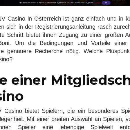
NV Casino in Österreich ist ganz einfach und in kur
n sich in der Registrierungsanleitung rasch zurech
te Schritt bietet ihnen Zugang zu einer großen 
Boni. Um die Bedingungen und Vorteile einer 
ine genauere Recherche nötig. Welche Pluspun
sino?
le einer Mitgliedsc
sino
V Casino bietet Spielern, die ein besonderes Spi
legenheit. Mit einer breiten Auswahl an Spielen, v
önnen Spieler eine lebendige Spielwelt en