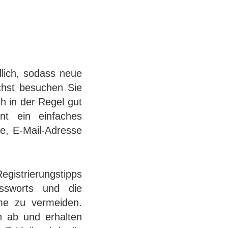
lich, sodass neue
chst besuchen Sie
h in der Regel gut
nt ein einfaches
me, E-Mail-Adresse
istrierungstipps
assworts und die
me zu vermeiden.
n ab und erhalten