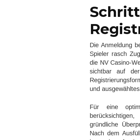
Schrit
Regist
Die Anmeldung be
Spieler rasch Zu
die NV Casino-Web
sichtbar auf de
Registrierungsfor
und ausgewählte
Für eine optima
berücksichtigen
gründliche Über
Nach dem Ausfüll