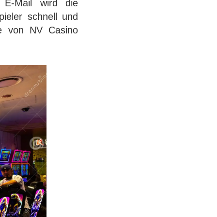
 E-Mail wird die
pieler schnell und
ele von NV Casino