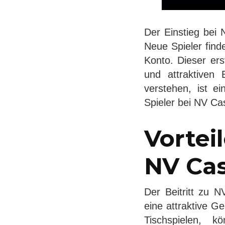
Der Einstieg bei 
Neue Spieler finde
Konto. Dieser ers
und attraktiven 
verstehen, ist e
Spieler bei NV Ca
Vortei
NV Ca
Der Beitritt zu N
eine attraktive Ge
Tischspielen, k