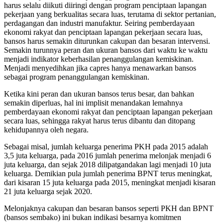
harus selalu diikuti diiringi dengan program penciptaan lapangan
pekerjaan yang berkualitas secara luas, terutama di sektor pertanian,
perdagangan dan industri manufaktur. Seiring pemberdayaan
ekonomi rakyat dan penciptaan lapangan pekerjaan secara luas,
bansos harus semakin diturunkan cakupan dan besaran intervensi.
Semakin turunnya peran dan ukuran bansos dari waktu ke waktu
menjadi indikator keberhasilan penanggulangan kemiskinan.
Menjadi menyedihkan jika capres hanya menawarkan bansos
sebagai program penanggulangan kemiskinan.
Ketika kini peran dan ukuran bansos terus besar, dan bahkan
semakin diperluas, hal ini implisit menandakan lemahnya
pemberdayaan ekonomi rakyat dan penciptaan lapangan pekerjaan
secara luas, sehingga rakyat harus terus dibantu dan ditopang
kehidupannya oleh negara.
Sebagai misal, jumlah keluarga penerima PKH pada 2015 adalah
3,5 juta keluarga, pada 2016 jumlah penerima melonjak menjadi 6
juta keluarga, dan sejak 2018 dilipatgandakan lagi menjadi 10 juta
keluarga. Demikian pula jumlah penerima BPNT terus meningkat,
dari kisaran 15 juta keluarga pada 2015, meningkat menjadi kisaran
21 juta keluarga sejak 2020.
Melonjaknya cakupan dan besaran bansos seperti PKH dan BPNT
(bansos sembako) ini bukan indikasi besarnya komitmen