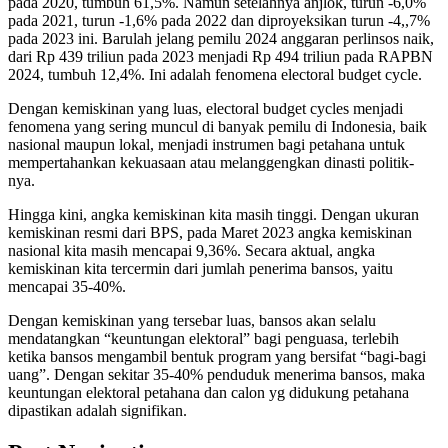
pada 2020, tumbuh 61,5%. Namun setelahnya anjlok, turun -6,0%
pada 2021, turun -1,6% pada 2022 dan diproyeksikan turun -4,,7%
pada 2023 ini. Barulah jelang pemilu 2024 anggaran perlinsos naik,
dari Rp 439 triliun pada 2023 menjadi Rp 494 triliun pada RAPBN
2024, tumbuh 12,4%. Ini adalah fenomena electoral budget cycle.
Dengan kemiskinan yang luas, electoral budget cycles menjadi
fenomena yang sering muncul di banyak pemilu di Indonesia, baik
nasional maupun lokal, menjadi instrumen bagi petahana untuk
mempertahankan kekuasaan atau melanggengkan dinasti politik-
nya.
Hingga kini, angka kemiskinan kita masih tinggi. Dengan ukuran
kemiskinan resmi dari BPS, pada Maret 2023 angka kemiskinan
nasional kita masih mencapai 9,36%. Secara aktual, angka
kemiskinan kita tercermin dari jumlah penerima bansos, yaitu
mencapai 35-40%.
Dengan kemiskinan yang tersebar luas, bansos akan selalu
mendatangkan “keuntungan elektoral” bagi penguasa, terlebih
ketika bansos mengambil bentuk program yang bersifat “bagi-bagi
uang”. Dengan sekitar 35-40% penduduk menerima bansos, maka
keuntungan elektoral petahana dan calon yg didukung petahana
dipastikan adalah signifikan.