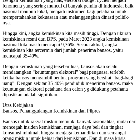
Dengan kemiskinan yang luas, electoral budget cycles menjadi
fenomena yang sering muncul di banyak pemilu di Indonesia, baik
nasional maupun lokal, menjadi instrumen bagi petahana untuk
mempertahankan kekuasaan atau melanggengkan dinasti politik-
nya.
Hingga kini, angka kemiskinan kita masih tinggi. Dengan ukuran
kemiskinan resmi dari BPS, pada Maret 2023 angka kemiskinan
nasional kita masih mencapai 9,36%. Secara aktual, angka
kemiskinan kita tercermin dari jumlah penerima bansos, yaitu
mencapai 35-40%.
Dengan kemiskinan yang tersebar luas, bansos akan selalu
mendatangkan “keuntungan elektoral” bagi penguasa, terlebih
ketika bansos mengambil bentuk program yang bersifat “bagi-bagi
uang”. Dengan sekitar 35-40% penduduk menerima bansos, maka
keuntungan elektoral petahana dan calon yg didukung petahana
dipastikan adalah signifikan.
Utas Kebijakan
Bansos, Penanggulangan Kemiskinan dan Pilpres
Bansos untuk rakyat miskin memiliki banyak rasionalitas, mulai dari
mencegah insiden kemiskinan, menjaga daya beli dan tingkat
konsumsi minimal, hingga menjaga kemandirian dan semangat
orang miskin untuk keluar dari kemiskinan. Dan di masa krisis,