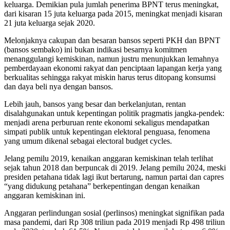
keluarga. Demikian pula jumlah penerima BPNT terus meningkat,
dari kisaran 15 juta keluarga pada 2015, meningkat menjadi kisaran
21 juta keluarga sejak 2020.
Melonjaknya cakupan dan besaran bansos seperti PKH dan BPNT
(bansos sembako) ini bukan indikasi besarnya komitmen
menanggulangi kemiskinan, namun justru menunjukkan lemahnya
pemberdayaan ekonomi rakyat dan penciptaan lapangan kerja yang
berkualitas sehingga rakyat miskin harus terus ditopang konsumsi
dan daya beli nya dengan bansos.
Lebih jauh, bansos yang besar dan berkelanjutan, rentan
disalahgunakan untuk kepentingan politik pragmatis jangka-pendek:
menjadi arena perburuan rente ekonomi sekaligus mendapatkan
simpati publik untuk kepentingan elektoral penguasa, fenomena
yang umum dikenal sebagai electoral budget cycles.
Jelang pemilu 2019, kenaikan anggaran kemiskinan telah terlihat
sejak tahun 2018 dan berpuncak di 2019. Jelang pemilu 2024, meski
presiden petahana tidak lagi ikut bertarung, namun partai dan capres
“yang didukung petahana” berkepentingan dengan kenaikan
anggaran kemiskinan ini.
Anggaran perlindungan sosial (perlinsos) meningkat signifikan pada
masa pandemi, dari Rp 308 triliun pada 2019 menjadi Rp 498 triliun