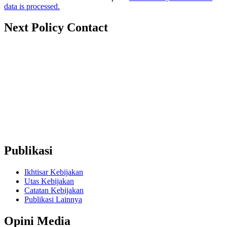
data is processed.
Next Policy Contact
nextpolicy@nextpolicy.org
+62857-1746-2021
Ruko Graha Depok Mas Blok A No. 17-18 Lantai 2, Pancoran
Mas, Depok City, West Java 16431 (Wakaf Tower)
Publikasi
Ikhtisar Kebijakan
Utas Kebijakan
Catatan Kebijakan
Publikasi Lainnya
Opini Media