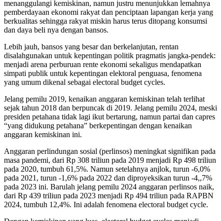
menanggulangi kemiskinan, namun justru menunjukkan lemahnya
pemberdayaan ekonomi rakyat dan penciptaan lapangan kerja yang
berkualitas sehingga rakyat miskin harus terus ditopang konsumsi
dan daya beli nya dengan bansos.
Lebih jauh, bansos yang besar dan berkelanjutan, rentan
disalahgunakan untuk kepentingan politik pragmatis jangka-pendek:
menjadi arena perburuan rente ekonomi sekaligus mendapatkan
simpati publik untuk kepentingan elektoral penguasa, fenomena
yang umum dikenal sebagai electoral budget cycles.
Jelang pemilu 2019, kenaikan anggaran kemiskinan telah terlihat
sejak tahun 2018 dan berpuncak di 2019. Jelang pemilu 2024, meski
presiden petahana tidak lagi ikut bertarung, namun partai dan capres
“yang didukung petahana” berkepentingan dengan kenaikan
anggaran kemiskinan ini.
Anggaran perlindungan sosial (perlinsos) meningkat signifikan pada
masa pandemi, dari Rp 308 triliun pada 2019 menjadi Rp 498 triliun
pada 2020, tumbuh 61,5%. Namun setelahnya anjlok, turun -6,0%
pada 2021, turun -1,6% pada 2022 dan diproyeksikan turun -4,,7%
pada 2023 ini. Barulah jelang pemilu 2024 anggaran perlinsos naik,
dari Rp 439 triliun pada 2023 menjadi Rp 494 triliun pada RAPBN
2024, tumbuh 12,4%. Ini adalah fenomena electoral budget cycle.