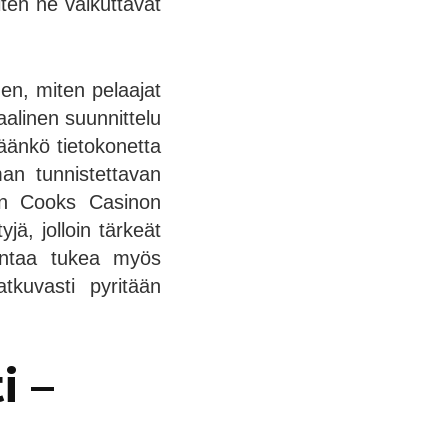
iten ne vaikuttavat
en, miten pelaajat
uaalinen suunnittelu
täänkö tietokonetta
man tunnistettavan
ain Cooks Casinon
jä, jolloin tärkeät
 antaa tukea myös
tkuvasti pyritään
i –