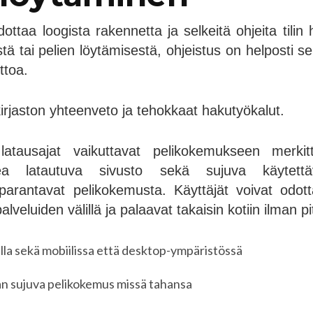
dottaa loogista rakennetta ja selkeitä ohjeita tilin
stä tai pelien löytämisestä, ohjeistus on helposti s
ttoa.
ikirjaston yhteenveto ja tehokkaat hakutyökalut.
latausajat vaikuttavat pelikokemukseen merkittäv
pea latautuva sivusto sekä sujuva käytettä
 parantavat pelikokemusta. Käyttäjät voivat odot
palveluiden välillä ja palaavat takaisin kotiin ilman pit
illa sekä mobiilissa että desktop-ympäristössä
n sujuva pelikokemus missä tahansa