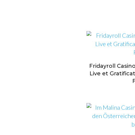
Fridayroll Casi
Live et Gratific