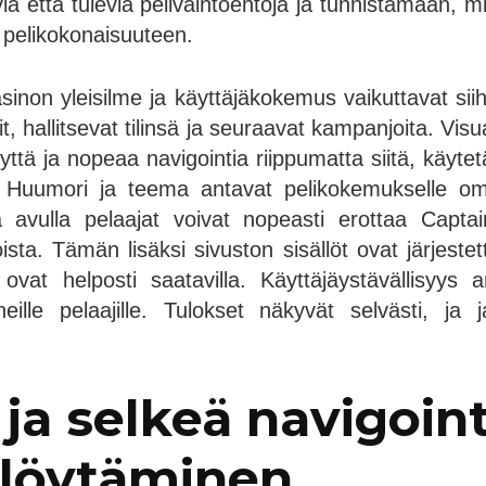
evia että tulevia pelivaihtoehtoja ja tunnistamaan, m
 pelikokonaisuuteen.
inon yleisilme ja käyttäjäkokemus vaikuttavat siih
it, hallitsevat tilinsä ja seuraavat kampanjoita. Vis
yttä ja nopeaa navigointia riippumatta siitä, käyte
ta. Huumori ja teema antavat pelikokemukselle o
a avulla pelaajat voivat nopeasti erottaa Capt
sta. Tämän lisäksi sivuston sisällöt ovat järjestetty
 ovat helposti saatavilla. Käyttäjäystävällisyys
lle pelaajille. Tulokset näkyvät selvästi, ja ja
ja selkeä navigoint
 löytäminen