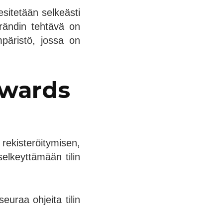
esitetään selkeästi
Brändin tehtävä on
mpäristö, jossa on
ewards
kisteröitymisen,
elkeyttämään tilin
uraa ohjeita tilin