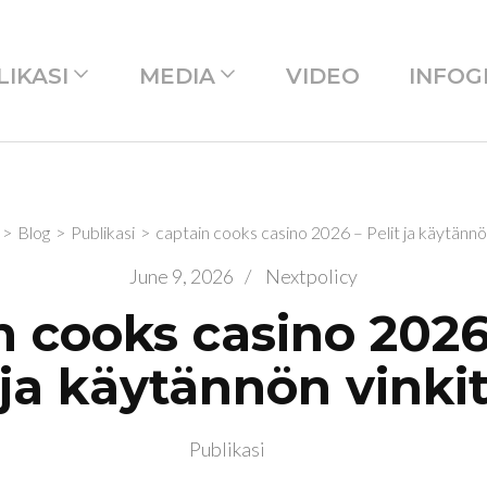
LIKASI
MEDIA
VIDEO
INFOG
>
Blog
>
Publikasi
>
captain cooks casino 2026 – Pelit ja käytännö
June 9, 2026
/
Nextpolicy
n cooks casino 2026 
ja käytännön vinki
Publikasi