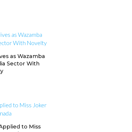
ives as Wazamba
lia Sector With
ty
Applied to Miss