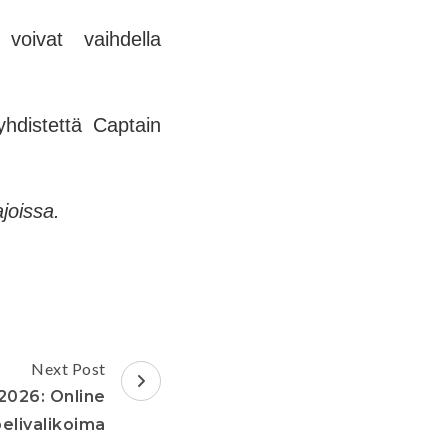
voivat vaihdella
yhdistettä Captain
ajoissa.
Next Post
 2026: Online
elivalikoima