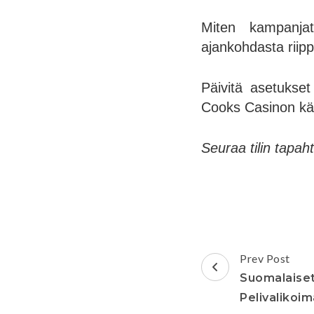
Miten kampanjat
ajankohdasta riip
Päivitä asetukset
Cooks Casinon kä
Seuraa tilin tapaht
Post
Prev Post
Navigation
Suomalaiset
Pelivalikoi