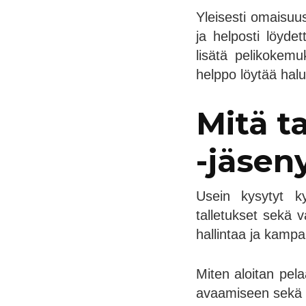
Yleisesti omaisuus
ja helposti löyde
lisätä pelikokemu
helppo löytää halu
Mitä t
-jäsen
Usein kysytyt k
talletukset sekä 
hallintaa ja kampa
Miten aloitan pel
avaamiseen sekä l