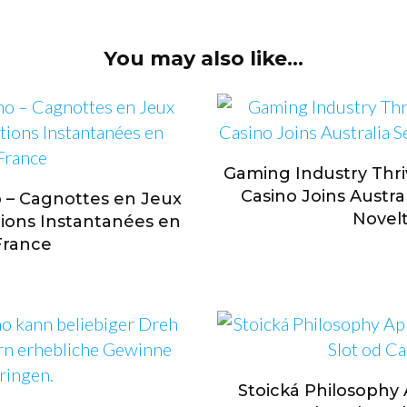
You may also like...
Gaming Industry Thr
Casino Joins Austra
no – Cagnottes en Jeux
Novel
ations Instantanées en
France
Stoická Philosophy 