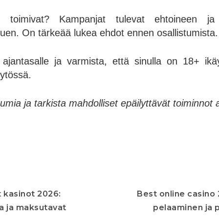
 toimivat? Kampanjat tulevat ehtoineen ja 
puen. On tärkeää lukea ehdot ennen osallistumista.
 ajantasalle ja varmista, että sinulla on 18+ ikä
ytössä.
umia ja tarkista mahdolliset epäilyttävät toiminnot 
 kasinot 2026:
Best online casino
ma ja maksutavat
pelaaminen ja p