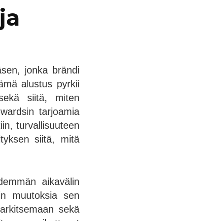
ja
sen, jonka brändi
Tämä alustus pyrkii
sekä siitä, miten
wardsin tarjoamia
iin, turvallisuuteen
tyksen siitä, mitä
idemmän aikavälin
ylin muutoksia sen
harkitsemaan sekä