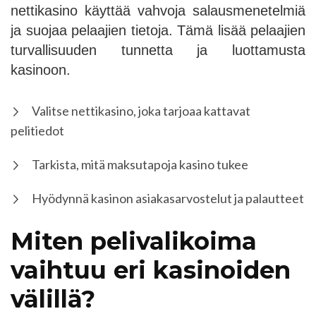
nettikasino käyttää vahvoja salausmenetelmiä
ja suojaa pelaajien tietoja. Tämä lisää pelaajien
turvallisuuden tunnetta ja luottamusta
kasinoon.
Valitse nettikasino, joka tarjoaa kattavat
pelitiedot
Tarkista, mitä maksutapoja kasino tukee
Hyödynnä kasinon asiakasarvostelut ja palautteet
Miten pelivalikoima
vaihtuu eri kasinoiden
välillä?