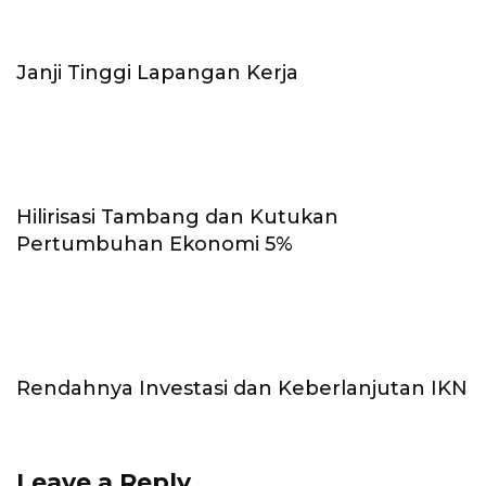
Janji Tinggi Lapangan Kerja
Hilirisasi Tambang dan Kutukan
Pertumbuhan Ekonomi 5%
Rendahnya Investasi dan Keberlanjutan IKN
Leave a Reply