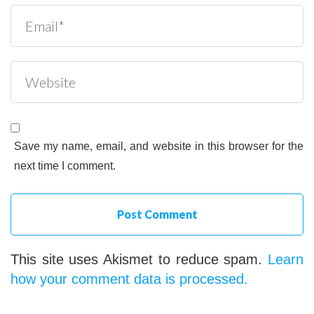
Save my name, email, and website in this browser for the
next time I comment.
This site uses Akismet to reduce spam.
Learn
how your comment data is processed.