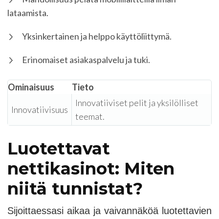
lataamista.
Yksinkertainen ja helppo käyttöliittymä.
Erinomaiset asiakaspalvelu ja tuki.
Ominaisuus
Tieto
Innovatiiviset pelit ja yksilölliset
Innovatiivisuus
teemat.
Luotettavat
nettikasinot: Miten
niitä tunnistat?
Sijoittaessasi aikaa ja vaivannäköä luotettavien