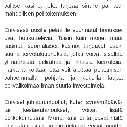
valitse kasino, joka tarjoaa sinulle parhaan
mahdollisen pelikokemuksen.
Erityisesti uusille pelaajille suunnatut bonukset
ovat houkuttelevia. Toisin kuin monet muut
kasinot, suomalaiset kasinot tarjoavat usein
suuria tervetulobonuksia, jotka voivat sisältää
ylimääräistä pelirahaa ja ilmaisia kierroksia.
Tämä tarkoittaa, että voit aloittaa pelaamisen
vahvemmalla pohjalla ja kokeilla laajaa
pelivalikoimaa ilman suuria investointeja.
Erityiset juhlapromootiot, kuten syntymäpäivä-
tai kesäetutarjoukset, voivat lisätä
pelikokemustasi. Monet kasinot tarjoavat näitä
erikoistarjouksia, jolloin pelaajat voivat nauttia