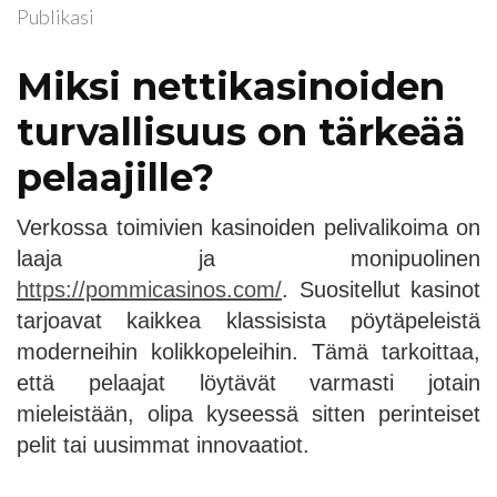
Publikasi
Miksi nettikasinoiden
turvallisuus on tärkeää
pelaajille?
Verkossa toimivien kasinoiden pelivalikoima on
laaja ja monipuolinen
https://pommicasinos.com/
. Suositellut kasinot
tarjoavat kaikkea klassisista pöytäpeleistä
moderneihin kolikkopeleihin. Tämä tarkoittaa,
että pelaajat löytävät varmasti jotain
mieleistään, olipa kyseessä sitten perinteiset
pelit tai uusimmat innovaatiot.