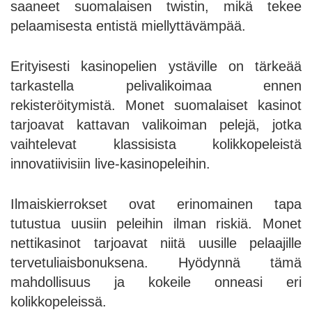
saaneet suomalaisen twistin, mikä tekee
pelaamisesta entistä miellyttävämpää.
Erityisesti kasinopelien ystäville on tärkeää
tarkastella pelivalikoimaa ennen
rekisteröitymistä. Monet suomalaiset kasinot
tarjoavat kattavan valikoiman pelejä, jotka
vaihtelevat klassisista kolikkopeleistä
innovatiivisiin live-kasinopeleihin.
Ilmaiskierrokset ovat erinomainen tapa
tutustua uusiin peleihin ilman riskiä. Monet
nettikasinot tarjoavat niitä uusille pelaajille
tervetuliaisbonuksena. Hyödynnä tämä
mahdollisuus ja kokeile onneasi eri
kolikkopeleissä.