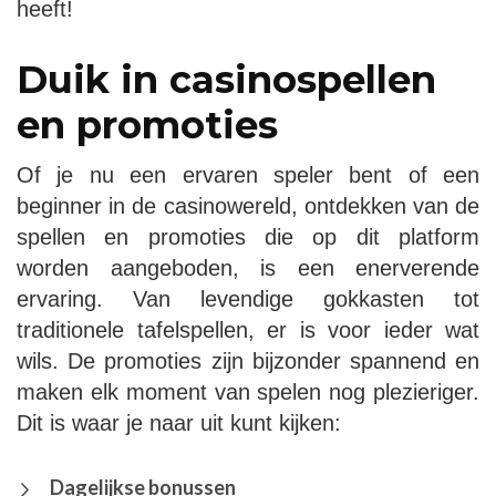
heeft!
Duik in casinospellen
en promoties
Of je nu een ervaren speler bent of een
beginner in de casinowereld, ontdekken van de
spellen en promoties die op dit platform
worden aangeboden, is een enerverende
ervaring. Van levendige gokkasten tot
traditionele tafelspellen, er is voor ieder wat
wils. De promoties zijn bijzonder spannend en
maken elk moment van spelen nog plezieriger.
Dit is waar je naar uit kunt kijken:
Dagelijkse bonussen