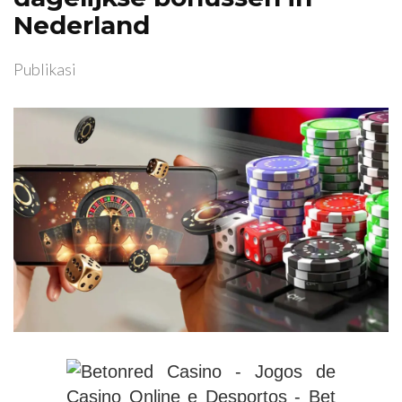
Nederland
Publikasi