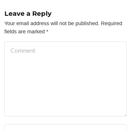
Leave a Reply
Your email address will not be published.
Required
fields are marked
*