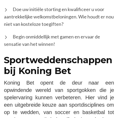
Doe uw initiële storting en kwalificeer u voor
aantrekkelijke welkomstbeloningen. Wie houdt er nou
niet van kosteloze toegiften?
Begin onmiddellijk met gamen en ervaar de
sensatie van het winnen!
Sportweddenschappen
bij Koning Bet
Koning Bet opent de deur naar een
opwindende wereld van sportgokken die je
spelervaring kunnen verbeteren. Hier vind je
een uitgebreide keuze aan sportdisciplines om
op te wedden, van soccer en basketbal tot