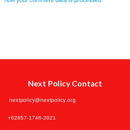
how your comment data is processed.
Next Policy Contact
nextpolicy@nextpolicy.org
+62857-1746-2021