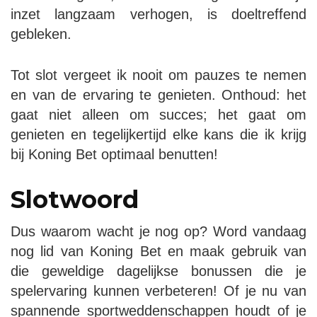
inzet langzaam verhogen, is doeltreffend
gebleken.
Tot slot vergeet ik nooit om pauzes te nemen
en van de ervaring te genieten. Onthoud: het
gaat niet alleen om succes; het gaat om
genieten en tegelijkertijd elke kans die ik krijg
bij Koning Bet optimaal benutten!
Slotwoord
Dus waarom wacht je nog op? Word vandaag
nog lid van Koning Bet en maak gebruik van
die geweldige dagelijkse bonussen die je
spelervaring kunnen verbeteren! Of je nu van
spannende sportweddenschappen houdt of je