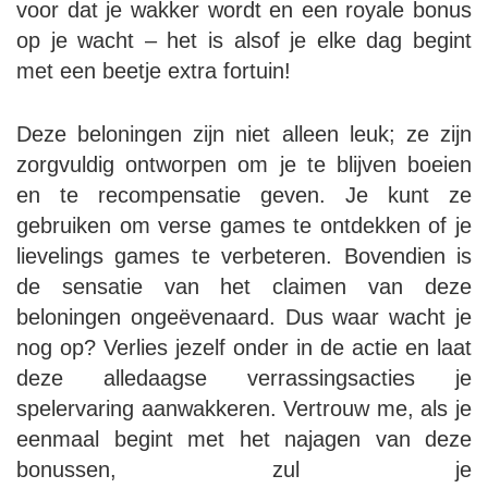
voor dat je wakker wordt en een royale bonus
op je wacht – het is alsof je elke dag begint
met een beetje extra fortuin!
Deze beloningen zijn niet alleen leuk; ze zijn
zorgvuldig ontworpen om je te blijven boeien
en te recompensatie geven. Je kunt ze
gebruiken om verse games te ontdekken of je
lievelings games te verbeteren. Bovendien is
de sensatie van het claimen van deze
beloningen ongeëvenaard. Dus waar wacht je
nog op? Verlies jezelf onder in de actie en laat
deze alledaagse verrassingsacties je
spelervaring aanwakkeren. Vertrouw me, als je
eenmaal begint met het najagen van deze
bonussen, zul je