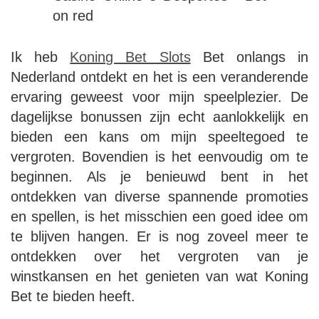
Ik heb
Koning Bet Slots
Bet onlangs in
Nederland ontdekt en het is een veranderende
ervaring geweest voor mijn speelplezier. De
dagelijkse bonussen zijn echt aanlokkelijk en
bieden een kans om mijn speeltegoed te
vergroten. Bovendien is het eenvoudig om te
beginnen. Als je benieuwd bent in het
ontdekken van diverse spannende promoties
en spellen, is het misschien een goed idee om
te blijven hangen. Er is nog zoveel meer te
ontdekken over het vergroten van je
winstkansen en het genieten van wat Koning
Bet te bieden heeft.