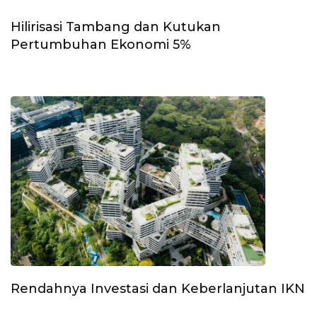
Hilirisasi Tambang dan Kutukan
Pertumbuhan Ekonomi 5%
Rendahnya Investasi dan Keberlanjutan IKN