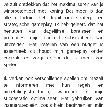
Je zult ontdekken dat het maximaliseren van je
winstpotentieel met Koning Bet meer is dan
alleen fortuin; het draait om strategie en
strategische gameplay. Ik heb geleerd dat het
benutten van dagelijkse bonussen en
promoties mijn bankroll substantieel kan
uitbreiden. Het instellen van een budget is
essentieel: dit houdt mijn gameplay onder
controle en zorgt ervoor dat ik meer kan
spelen.
Ik verken ook verschillende spellen om mezelf
te informeren met hun regels en
uitbetalingsstructuren, waardoor ik mijn
succesratio optimaliseer. Het gebruiken van
inzetstrategieën, zoals klein beginnen en mijn