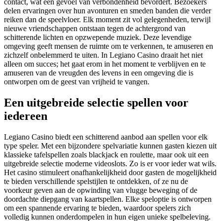
contact, wat een gevoel van verbondenheid bevordert. Bezoekers
delen ervaringen over hun avonturen en smeden banden die verder
reiken dan de speelvloer. Elk moment zit vol gelegenheden, terwijl
nieuwe vriendschappen ontstaan tegen de achtergrond van
schitterende lichten en opzwepende muziek. Deze levendige
omgeving geeft mensen de ruimte om te verkennen, te amuseren en
zichzelf onbelemmerd te uiten. In Legiano Casino draait het niet
alleen om succes; het gaat erom in het moment te verblijven en te
amuseren van de vreugden des levens in een omgeving die is
ontworpen om de geest van vrijheid te vangen.
Een uitgebreide selectie spellen voor
iedereen
Legiano Casino biedt een schitterend aanbod aan spellen voor elk
type speler. Met een bijzondere spelvariatie kunnen gasten kiezen uit
klassieke tafelspellen zoals blackjack en roulette, maar ook uit een
uitgebreide selectie moderne videoslots. Zo is er voor ieder wat wils.
Het casino stimuleert onafhankelijkheid door gasten de mogelijkheid
te bieden verschillende spelstijlen te ontdekken, of ze nu de
voorkeur geven aan de opwinding van vlugge beweging of de
doordachte diepgang van kaartspellen. Elke speloptie is ontworpen
om een spannende ervaring te bieden, waardoor spelers zich
volledig kunnen onderdompelen in hun eigen unieke spelbeleving.