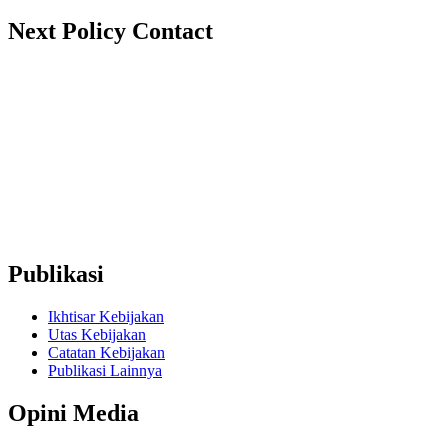
Next Policy Contact
nextpolicy@nextpolicy.org
+62857-1746-2021
Ruko Graha Depok Mas Blok A No. 17-18 Lantai 2, Pancoran
Mas, Depok City, West Java 16431 (Wakaf Tower)
Publikasi
Ikhtisar Kebijakan
Utas Kebijakan
Catatan Kebijakan
Publikasi Lainnya
Opini Media