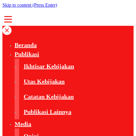
Skip to content (Press Enter)
Beranda
Publikasi
Ikhtisar Kebijakan
Utas Kebijakan
Catatan Kebijakan
Publikasi Lainnya
Media