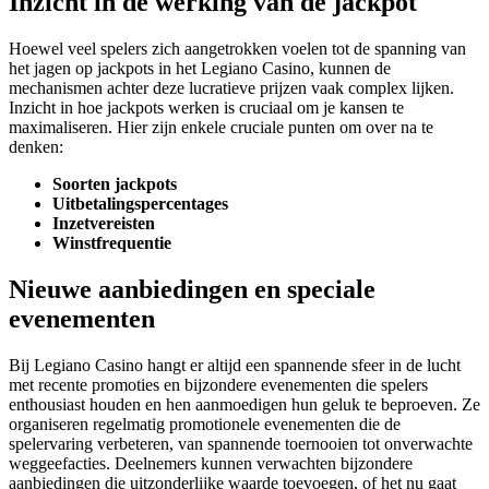
Inzicht in de werking van de jackpot
Hoewel veel spelers zich aangetrokken voelen tot de spanning van
het jagen op jackpots in het Legiano Casino, kunnen de
mechanismen achter deze lucratieve prijzen vaak complex lijken.
Inzicht in hoe jackpots werken is cruciaal om je kansen te
maximaliseren. Hier zijn enkele cruciale punten om over na te
denken:
Soorten jackpots
Uitbetalingspercentages
Inzetvereisten
Winstfrequentie
Nieuwe aanbiedingen en speciale
evenementen
Bij Legiano Casino hangt er altijd een spannende sfeer in de lucht
met recente promoties en bijzondere evenementen die spelers
enthousiast houden en hen aanmoedigen hun geluk te beproeven. Ze
organiseren regelmatig promotionele evenementen die de
spelervaring verbeteren, van spannende toernooien tot onverwachte
weggeefacties. Deelnemers kunnen verwachten bijzondere
aanbiedingen die uitzonderlijke waarde toevoegen, of het nu gaat