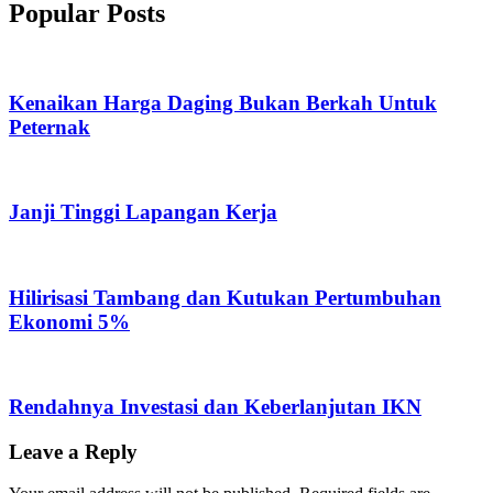
Popular Posts
Kenaikan Harga Daging Bukan Berkah Untuk
Peternak
Janji Tinggi Lapangan Kerja
Hilirisasi Tambang dan Kutukan Pertumbuhan
Ekonomi 5%
Rendahnya Investasi dan Keberlanjutan IKN
Leave a Reply