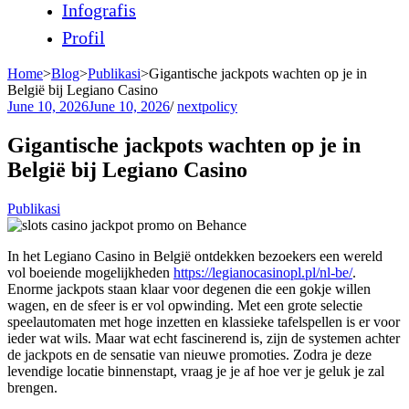
Infografis
Profil
Home
>
Blog
>
Publikasi
>
Gigantische jackpots wachten op je in
België bij Legiano Casino
June 10, 2026
June 10, 2026
/
nextpolicy
Gigantische jackpots wachten op je in
België bij Legiano Casino
Publikasi
In het Legiano Casino in België ontdekken bezoekers een wereld
vol boeiende mogelijkheden
https://legianocasinopl.pl/nl-be/
.
Enorme jackpots staan klaar voor degenen die een gokje willen
wagen, en de sfeer is er vol opwinding. Met een grote selectie
speelautomaten met hoge inzetten en klassieke tafelspellen is er voor
ieder wat wils. Maar wat echt fascinerend is, zijn de systemen achter
de jackpots en de sensatie van nieuwe promoties. Zodra je deze
levendige locatie binnenstapt, vraag je je af hoe ver je geluk je zal
brengen.