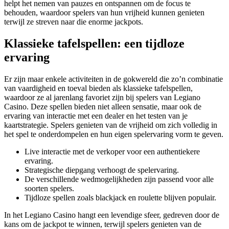
helpt het nemen van pauzes en ontspannen om de focus te
behouden, waardoor spelers van hun vrijheid kunnen genieten
terwijl ze streven naar die enorme jackpots.
Klassieke tafelspellen: een tijdloze
ervaring
Er zijn maar enkele activiteiten in de gokwereld die zo’n combinatie
van vaardigheid en toeval bieden als klassieke tafelspellen,
waardoor ze al jarenlang favoriet zijn bij spelers van Legiano
Casino. Deze spellen bieden niet alleen sensatie, maar ook de
ervaring van interactie met een dealer en het testen van je
kaartstrategie. Spelers genieten van de vrijheid om zich volledig in
het spel te onderdompelen en hun eigen spelervaring vorm te geven.
Live interactie met de verkoper voor een authentiekere
ervaring.
Strategische diepgang verhoogt de spelervaring.
De verschillende wedmogelijkheden zijn passend voor alle
soorten spelers.
Tijdloze spellen zoals blackjack en roulette blijven populair.
In het Legiano Casino hangt een levendige sfeer, gedreven door de
kans om de jackpot te winnen, terwijl spelers genieten van de