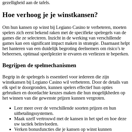
gezelligheid aan de tafels.
Hoe verhoog je je winstkansen?
Om hun kansen op winst bij Legiano Casino te verbeteren, moeten
spelers zich eerst bekend raken met de specifieke spelregels van de
games die ze selecteren. Inzicht in de werking van verschillende
games kan een significant impact maken in strategie. Daarnaast helpt
het hanteren van een duidelijk begroting deelnemers om risico’s te
beheersen, optimaal speelplezier te ervaren en verliezen te beperken.
Begrijpen de spelmechanismen
Begrip in de spelregels is essentieel voor iedereen die zijn
winstkansen bij Legiano Casino wil verbeteren. Door de details van
elk spel te doorgronden, kunnen spelers effectief hun opties
gebruiken en doordachte keuzes maken die hun mogelijkheden op
het winnen van die gewenste prijzen kunnen vergroten.
Leer meer over de verschillende soorten prijzen en hun
uitbetalingssystemen.
Maak uzelf vertrouwd met de kansen in het spel en hoe deze
uw tactiek beïnvloeden.
Verken bonusfuncties die je kansen op winst kunnen