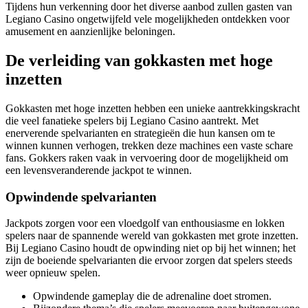
Tijdens hun verkenning door het diverse aanbod zullen gasten van
Legiano Casino ongetwijfeld vele mogelijkheden ontdekken voor
amusement en aanzienlijke beloningen.
De verleiding van gokkasten met hoge
inzetten
Gokkasten met hoge inzetten hebben een unieke aantrekkingskracht
die veel fanatieke spelers bij Legiano Casino aantrekt. Met
enerverende spelvarianten en strategieën die hun kansen om te
winnen kunnen verhogen, trekken deze machines een vaste schare
fans. Gokkers raken vaak in vervoering door de mogelijkheid om
een levensveranderende jackpot te winnen.
Opwindende spelvarianten
Jackpots zorgen voor een vloedgolf van enthousiasme en lokken
spelers naar de spannende wereld van gokkasten met grote inzetten.
Bij Legiano Casino houdt de opwinding niet op bij het winnen; het
zijn de boeiende spelvarianten die ervoor zorgen dat spelers steeds
weer opnieuw spelen.
Opwindende gameplay die de adrenaline doet stromen.