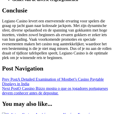
Conclusie
Legiano Casino levert een enerverende ervaring voor spelers die
graag op jacht gaan naar kolossale jackpots. Met zijn dynamische
sfeer, diverse spelaanbod en de spanning van gokkasten met hoge
inzetten, vinden zowel beginners als ervaren gokkers er zeker iets
van hun gading. Vaak voorkomende promoties en speciale
evenementen maken het casino nog aantrekkelijker, waardoor het
een bestemming is die je niet mag missen. Dus of je nu aan de rollen
draait of tijdloze tafelspellen speelt, Legiano Casino is de optimale
plek om je winnende reis te beginnen.
Post Navigation
Prev Post
A Detailed Examination of Mostbet’s Casino Paytable
Displays in India
Next Post
O Cassino Bizzo mostra o que os jogadores portugueses
devem conhecer antes de depositar.
You may also like...