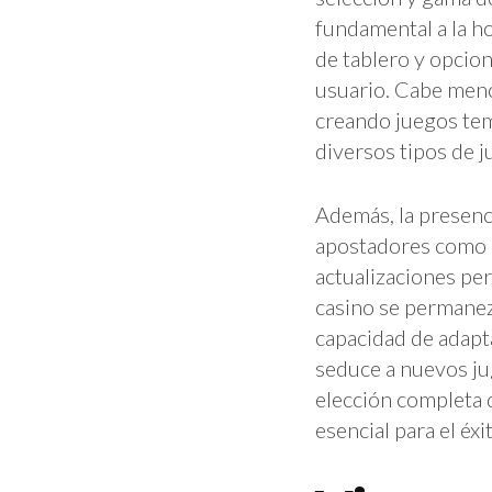
fundamental a la h
de tablero y opcio
usuario. Cabe menc
creando juegos temá
diversos tipos de 
Además, la presenc
apostadores como l
actualizaciones per
casino se permanezc
capacidad de adapta
seduce a nuevos ju
elección completa 
esencial para el éx