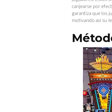
canjearse por efect
garantiza que los 
motivando así su le
Método