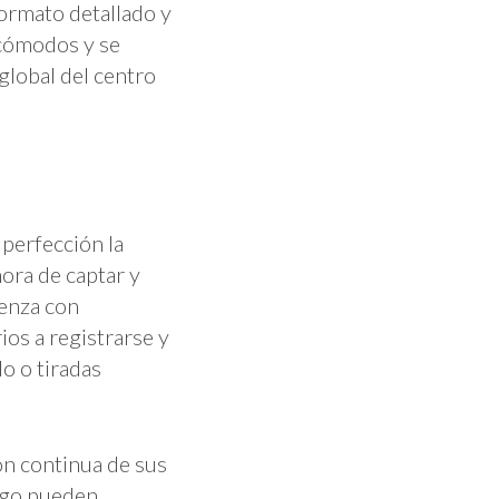
formato detallado y
 cómodos y se
global del centro
 perfección la
hora de captar y
ienza con
os a registrarse y
o o tiradas
ión continua de sus
ego pueden