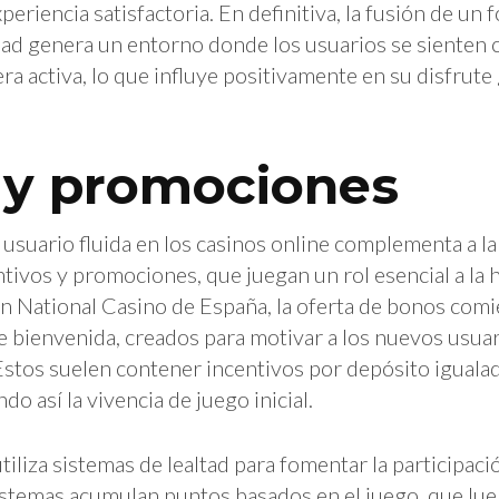
periencia satisfactoria. En definitiva, la fusión de un 
idad genera un entorno donde los usuarios se sienten
a activa, lo que influye positivamente en su disfrute 
 y promociones
usuario fluida en los casinos online complementa a la
entivos y promociones, que juegan un rol esencial a la 
En National Casino de España, la oferta de bonos com
 bienvenida, creados para motivar a los nuevos usuari
Estos suelen contener incentivos por depósito igualad
o así la vivencia de juego inicial.
tiliza sistemas de lealtad para fomentar la participac
istemas acumulan puntos basados en el juego, que lu