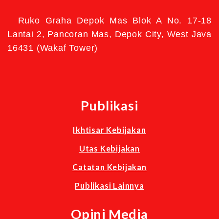
Ruko Graha Depok Mas Blok A No. 17-18
Lantai 2, Pancoran Mas, Depok City, West Java
16431 (Wakaf Tower)
Publikasi
Ikhtisar Kebijakan
Utas Kebijakan
Catatan Kebijakan
Publikasi Lainnya
Opini Media