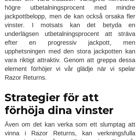
högre utbetalningsprocent med mindre
jackpottbelopp, men de kan också orsaka fler
vinster. I motsats kan det betyda en
underlägsen utbetalningsprocent att sträva
efter en progressiv jackpott, men
upphetsningen med den stora jackpotten kan
vara riktigt attraktiv. Genom att greppa dessa
element förhöjer vi vår glädje när vi spelar
Razor Returns.
Strategier för att
förhöja dina vinster
Även om det kan verka som ett slumptag att
vinna i Razor Returns, kan verkningsfulla