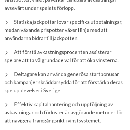
avsevärt under spelets förlopp.
Statiska jackpottar lovar specifika utbetalningar,
medan växande prispotter växer i linje med att
användarna bidrar till jackpotten.
Att förstå avkastningsprocenten assisterar
spelare att ta välgrundade val för att öka vinsterna.
Deltagare kan använda generösa startbonusar
och kampanjer skräddarsydda för att förstärka deras
spelupplevelser i Sverige.
Effektiv kapitalhantering och uppföljning av
avkastningar och förluster är avgörande metoder för
att navigera framgångsrikt i vinstsystemet.