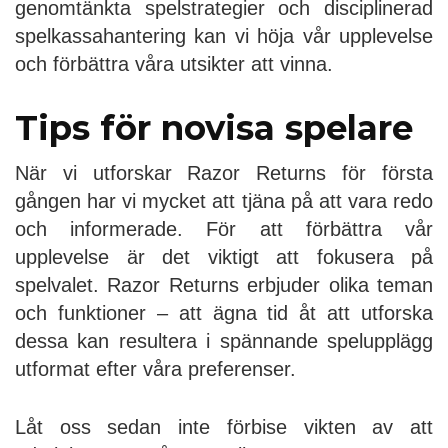
genomtänkta spelstrategier och disciplinerad
spelkassahantering kan vi höja vår upplevelse
och förbättra våra utsikter att vinna.
Tips för novisa spelare
När vi utforskar Razor Returns för första
gången har vi mycket att tjäna på att vara redo
och informerade. För att förbättra vår
upplevelse är det viktigt att fokusera på
spelvalet. Razor Returns erbjuder olika teman
och funktioner – att ägna tid åt att utforska
dessa kan resultera i spännande spelupplägg
utformat efter våra preferenser.
Låt oss sedan inte förbise vikten av att