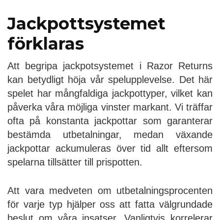
Jackpottsystemet
förklaras
Att begripa jackpotsystemet i Razor Returns
kan betydligt höja vår spelupplevelse. Det här
spelet har mångfaldiga jackpottyper, vilket kan
påverka våra möjliga vinster markant. Vi träffar
ofta på konstanta jackpottar som garanterar
bestämda utbetalningar, medan växande
jackpottar ackumuleras över tid allt eftersom
spelarna tillsätter till prispotten.
Att vara medveten om utbetalningsprocenten
för varje typ hjälper oss att fatta välgrundade
beslut om våra insatser. Vanligtvis korrelerar