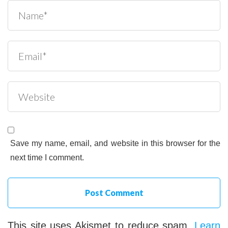
Save my name, email, and website in this browser for the
next time I comment.
This site uses Akismet to reduce spam.
Learn