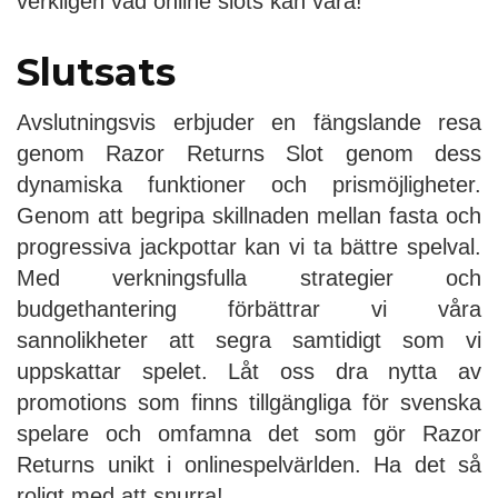
verkligen vad online slots kan vara!
Slutsats
Avslutningsvis erbjuder en fängslande resa
genom Razor Returns Slot genom dess
dynamiska funktioner och prismöjligheter.
Genom att begripa skillnaden mellan fasta och
progressiva jackpottar kan vi ta bättre spelval.
Med verkningsfulla strategier och
budgethantering förbättrar vi våra
sannolikheter att segra samtidigt som vi
uppskattar spelet. Låt oss dra nytta av
promotions som finns tillgängliga för svenska
spelare och omfamna det som gör Razor
Returns unikt i onlinespelvärlden. Ha det så
roligt med att snurra!