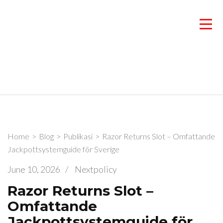
Skip
to
content
(Press
Enter)
Home
>
Blog
>
Publikasi
>
Razor Returns Slot – Omfattande
Jackpottsystemguide för Sverige
June 10, 2026
/
Nextpolicy
Razor Returns Slot –
Omfattande
Jackpottsystemguide för