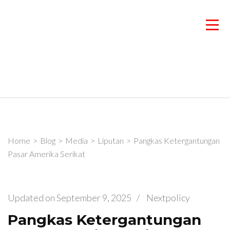
Skip
to
content
(Press
Enter)
Home
>
Blog
>
Media
>
Liputan
>
Pangkas Ketergantungan
Pasar Amerika Serikat
Updated on
September 9, 2025
/
Nextpolicy
Pangkas Ketergantungan