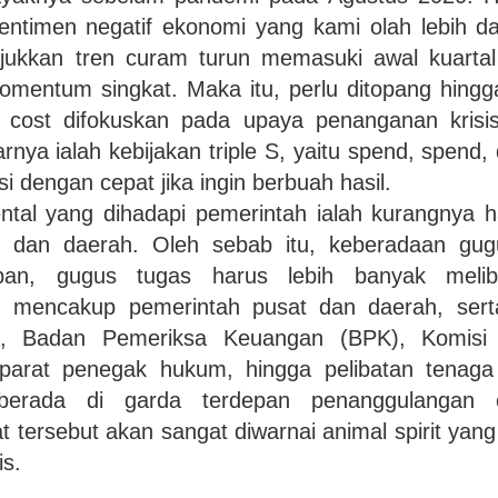
sentimen negatif ekonomi yang kami olah lebih da
ukkan tren curam turun memasuki awal kuartal I
 momentum singkat. Maka itu, perlu ditopang hingga
l cost difokuskan pada upaya penanganan kris
rnya ialah kebijakan triple S, yaitu spend, spen
si dengan cepat jika ingin berbuah hasil.
tal yang dihadapi pemerintah ialah kurangnya h
t dan daerah. Oleh sebab itu, keberadaan gug
pan, gugus tugas harus lebih banyak meli
g mencakup pemerintah pusat dan daerah, serta
ya, Badan Pemeriksa Keuangan (BPK), Komis
aparat penegak hukum, hingga pelibatan tenaga
berada di garda terdepan penanggulangan c
tersebut akan sangat diwarnai animal spirit yan
is.