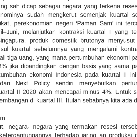
ng sah dicap sebagai negara yang terkena res
nominya sudah mengkerut semenjak kuartal s
ikat, perekonomian negeri ‘Paman Sam’ ini ter
il–Juni, melanjutkan kontraksi kuartal I yang t
Singapura, produk domestik brutonya menyusut
yusul kuartal sebelumnya yang mengalami kontr
ali tiga uang, yang mana pertumbuhan ekonomi pa
,3% jika dibandingkan dengan basis yang sama pa
umbuhan ekonomi Indonesia pada kuartal II ini
i dari Next Policy sendiri menyebutkan per
uartal II 2020 akan mencapai minus 4%. Untuk sa
embangan di kuartal III. Itulah sebabnya kita ada d
im
njut, negara- negara yang termakan resesi ters
ketergantungannya terhadap jaring an produksi gl