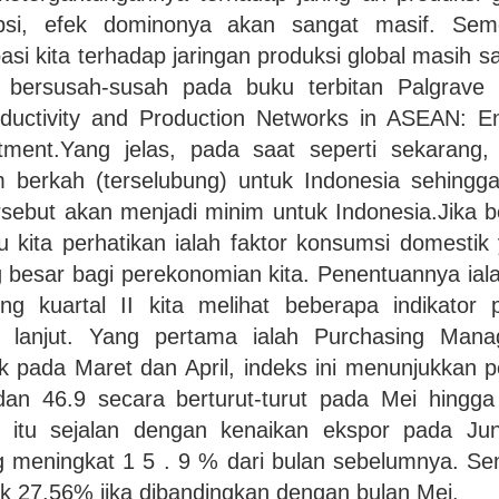
rupsi, efek dominonya akan sangat masif. Sem
pasi kita terhadap jaringan produksi global masih s
 bersusah-susah pada buku terbitan Palgrave 
roductivity and Production Networks in ASEAN: E
ment.Yang jelas, pada saat seperti sekarang, k
berkah (terselubung) untuk Indonesia sehingga 
sebut akan menjadi minim untuk Indonesia.Jika be
lu kita perhatikan ialah faktor konsumsi domesti
besar bagi perekonomian kita. Penentuannya ialah
ng kuartal II kita melihat beberapa indikator p
ih lanjut. Yang pertama ialah Purchasing Man
k pada Maret dan April, indeks ini menunjukkan p
 dan 46.9 secara berturut-turut pada Mei hingga 
Hal itu sejalan dengan kenaikan ekspor pada J
g meningkat 1 5 . 9 % dari bulan sebelumnya. Sem
ik 27.56% jika dibandingkan dengan bulan Mei.