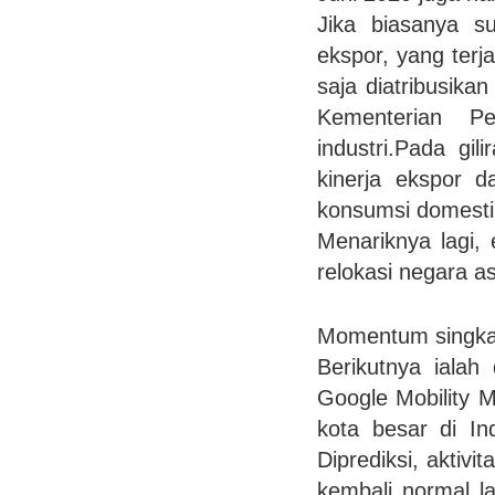
Jika biasanya s
ekspor, yang terja
saja diatribusika
Kementerian P
industri.Pada gil
kinerja ekspor 
konsumsi domestik
Menariknya lagi,
relokasi negara a
Momentum singka
Berikutnya iala
Google Mobility M
kota besar di In
Diprediksi, aktiv
kembali normal l