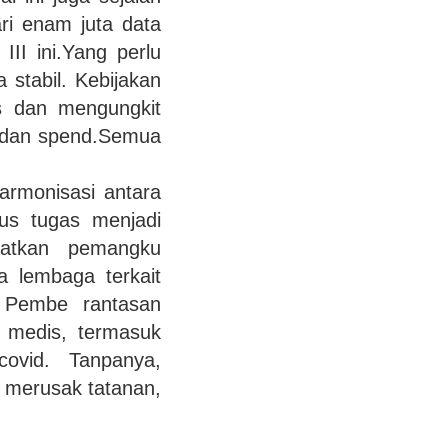
ri enam juta data
II ini.Yang perlu
 stabil. Kebijakan
is dan mengungkit
d, dan spend.Semua
armonisasi antara
us tugas menjadi
batkan pemangku
 lembaga terkait
i Pembe rantasan
 medis, termasuk
ovid. Tanpanya,
g merusak tatanan,