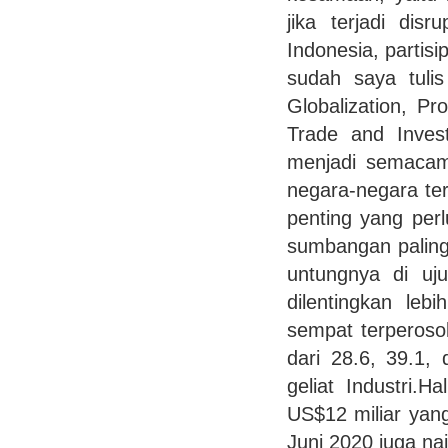
jika terjadi dis
Indonesia, partisi
sudah saya tulis
Globalization, P
Trade and Invest
menjadi semacam 
negara-negara ter
penting yang per
sumbangan paling 
untungnya di uju
dilentingkan leb
sempat terperoso
dari 28.6, 39.1,
geliat Industri.
US$12 miliar yan
Juni 2020 juga na