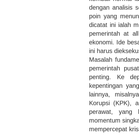
dengan analisis 
poin yang menunj
dicatat ini ialah
pemerintah at al
ekonomi. Ide besa
ini harus diekseku
Masalah fundamen
pemerintah pusa
penting. Ke de
kepentingan yan
lainnya, misaln
Korupsi (KPK), 
perawat, yang 
momentum singkat 
mempercepat kris