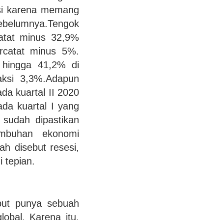
esi karena memang
ebelumnya.Tengok
catat minus 32,9%
ercatat minus 5%.
 hingga 41,2% di
aksi 3,3%.Adapun
da kuartal II 2020
da kuartal I yang
 sudah dipastikan
tumbuhan ekonomi
h disebut resesi,
i tepian.
ebut punya sebuah
obal. Karena itu,