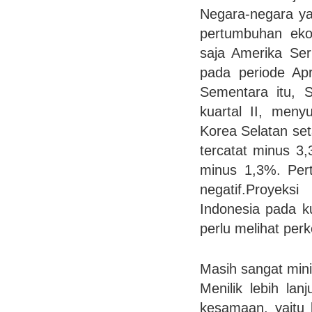
Negara-negara ya
pertumbuhan eko
saja Amerika Ser
pada periode Apr
Sementara itu, 
kuartal II, men
Korea Selatan set
tercatat minus 3
minus 1,3%. Pert
negatif.Proyeks
Indonesia pada k
perlu melihat perk
Masih sangat min
Menilik lebih la
kesamaan, yaitu 