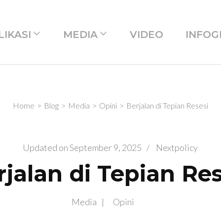
LIKASI
MEDIA
VIDEO
INFOG
Home
>
Blog
>
Media
>
Opini
>
Berjalan di Tepian Resesi
Updated on
September 9, 2025
/
Nextpolicy
rjalan di Tepian Res
Media
Opini