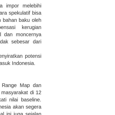
a impor melebihi
ara spekulatif bisa
an bahan baku oleh
nsasi kerugian
onal dan moncernya
dak sebesar dari
nyiratkan potensi
asuk Indonesia.
nt Range Map dan
s masyarakat di 12
i nilai baseline.
onesia akan segera
 ini juga sejalan