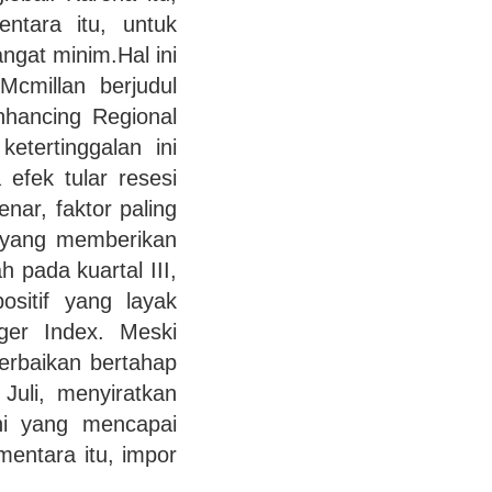
entara itu, untuk
angat minim.Hal ini
Mcmillan berjudul
nhancing Regional
etertinggalan ini
efek tular resesi
nar, faktor paling
k yang memberikan
 pada kuartal III,
ositif yang layak
ager Index. Meski
erbaikan bertahap
Juli, menyiratkan
uni yang mencapai
entara itu, impor