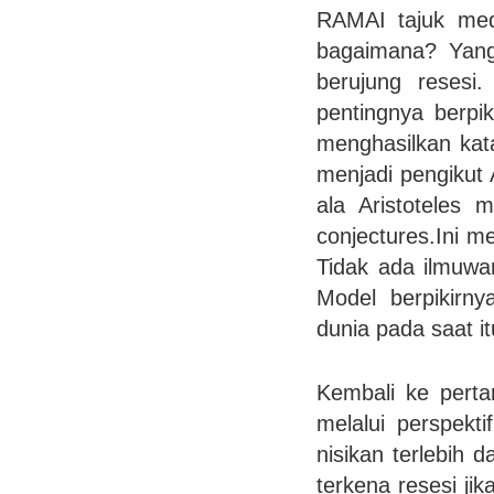
RAMAI tajuk medi
bagaimana? Yang 
berujung resesi.
pentingnya berpik
menghasilkan kat
menjadi pengikut 
ala Aristoteles 
conjectures.Ini m
Tidak ada ilmuwa
Model berpikirn
dunia pada saat it
Kembali ke perta
melalui perspekti
nisikan terlebih
terkena resesi ji