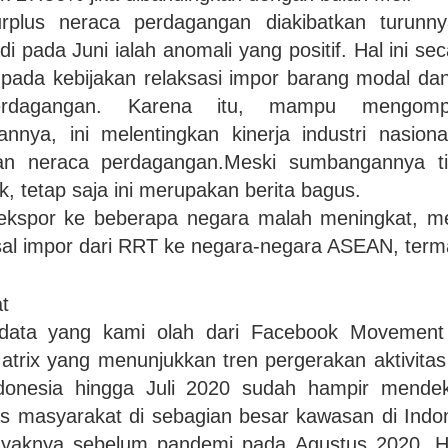
urplus neraca perdagangan diakibatkan turunny
di pada Juni ialah anomali yang positif. Hal ini sec
n pada kebijakan relaksasi impor barang modal d
erdagangan. Karena itu, mampu mengompe
irannya, ini melentingkan kinerja industri nasi
dan neraca perdagangan.Meski sumbangannya ti
, tetap saja ini merupakan berita bagus.
 ekspor ke beberapa negara malah meningkat, me
sal impor dari RRT ke negara-negara ASEAN, term
t
h data yang kami olah dari Facebook Moveme
atrix yang menunjukkan tren pergerakan aktivita
donesia hingga Juli 2020 sudah hampir mendekat
itas masyarakat di sebagian besar kawasan di Ind
ayaknya sebelum pandemi pada Agustus 2020. Hal