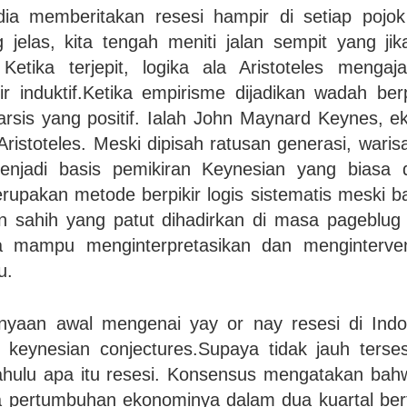
a memberitakan resesi hampir di setiap pojok
jelas, kita tengah meniti jalan sempit yang jika
 Ketika terjepit, logika ala Aristoteles mengaj
ir induktif.Ketika empirisme dijadikan wadah berpik
arsis yang positif. Ialah John Maynard Keynes, 
Aristoteles. Meski dipisah ratusan generasi, waris
menjadi basis pemikiran Keynesian yang biasa 
erupakan metode berpikir logis sistematis meski ba
n sahih yang patut dihadirkan di masa pageblug i
ya mampu menginterpretasikan dan menginterven
u.
nyaan awal mengenai yay or nay resesi di Indone
f keynesian conjectures.Supaya tidak jauh terses
 dahulu apa itu resesi. Konsensus mengatakan ba
ka pertumbuhan ekonominya dalam dua kuartal bertu