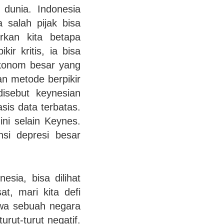
 dunia. Indonesia
 salah pijak bisa
arkan kita betapa
ir kritis, ia bisa
ekonom besar yang
an metode berpikir
disebut keynesian
sis data terbatas.
ni selain Keynes.
si depresi besar
sia, bisa dilihat
at, mari kita defi
hwa sebuah negara
rut-turut negatif.