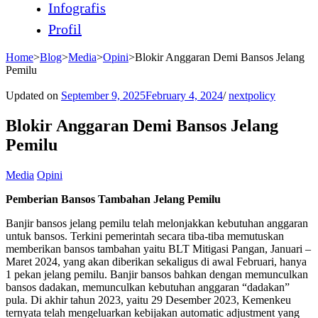
Infografis
Profil
Home
>
Blog
>
Media
>
Opini
>
Blokir Anggaran Demi Bansos Jelang
Pemilu
Updated on
September 9, 2025
February 4, 2024
/
nextpolicy
Blokir Anggaran Demi Bansos Jelang
Pemilu
Media
Opini
Pemberian Bansos Tambahan Jelang Pemilu
Banjir bansos jelang pemilu telah melonjakkan kebutuhan anggaran
untuk bansos. Terkini pemerintah secara tiba-tiba memutuskan
memberikan bansos tambahan yaitu BLT Mitigasi Pangan, Januari –
Maret 2024, yang akan diberikan sekaligus di awal Februari, hanya
1 pekan jelang pemilu. Banjir bansos bahkan dengan memunculkan
bansos dadakan, memunculkan kebutuhan anggaran “dadakan”
pula. Di akhir tahun 2023, yaitu 29 Desember 2023, Kemenkeu
ternyata telah mengeluarkan kebijakan automatic adjustment yang