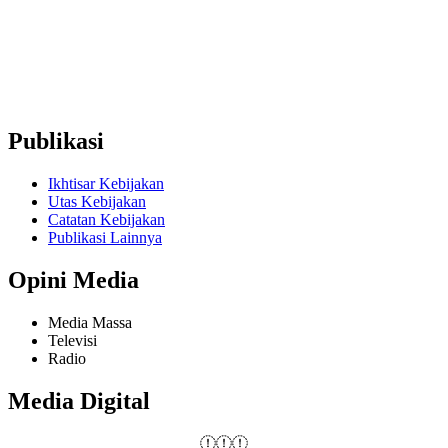
+62857-1746-2021
Ruko Graha Depok Mas Blok A No. 17-18 Lantai 2,
Pancoran Mas, Depok City, West Java 16431 (Wakaf Tower)
Publikasi
Ikhtisar Kebijakan
Utas Kebijakan
Catatan Kebijakan
Publikasi Lainnya
Opini Media
Media Massa
Televisi
Radio
Media Digital