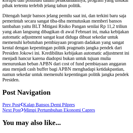
korupsi dan politisasi dalam pelaksanaannya, program yang disukai
pihak tertentu terlebih jelang tahun politik.
Ditengah banjir bansos jelang pemilu saat ini, dan terkini baru saja
pemerintah secara sangat tiba-tiba memutuskan memberi bansos
tambahan yaitu BLT Mitigasi Risiko Pangan senilai Rp 11,2 triliun
yang akan langsung dibagikan di awal Februari ini, maka kebijakan
automatic adjustment sangat kuat diduga dibuat sekedar untuk
memenuhi kebutuhan pembiayaan program dadakan yang sangat
kental dengan kepentingan politik pragmatis jangka pendek dari
Presiden Jokowi ini. Kredibilitas kebijakan automatic adjustment ini
menjadi hancur karena diadopsi bukan untuk tujuan mulia
menurunkan beban APBN dari cost of fund pembiayaan anggaran
atau menjadi cash buffer bagi APBN menghadapi ketidakpastian,
namun sekedar untuk memenuhi kepentingan politik jangka pendek
Presiden.
Post Navigation
Prev Post
Kalap Bansos Demi Pilpres
Next Post
Mimpi Pertumbuhan Ekonomi Capres
You may also like...