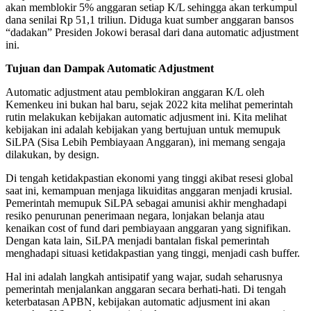
akan memblokir 5% anggaran setiap K/L sehingga akan terkumpul
dana senilai Rp 51,1 triliun. Diduga kuat sumber anggaran bansos
“dadakan” Presiden Jokowi berasal dari dana automatic adjustment
ini.
Tujuan dan Dampak Automatic Adjustment
Automatic adjustment atau pemblokiran anggaran K/L oleh
Kemenkeu ini bukan hal baru, sejak 2022 kita melihat pemerintah
rutin melakukan kebijakan automatic adjusment ini. Kita melihat
kebijakan ini adalah kebijakan yang bertujuan untuk memupuk
SiLPA (Sisa Lebih Pembiayaan Anggaran), ini memang sengaja
dilakukan, by design.
Di tengah ketidakpastian ekonomi yang tinggi akibat resesi global
saat ini, kemampuan menjaga likuiditas anggaran menjadi krusial.
Pemerintah memupuk SiLPA sebagai amunisi akhir menghadapi
resiko penurunan penerimaan negara, lonjakan belanja atau
kenaikan cost of fund dari pembiayaan anggaran yang signifikan.
Dengan kata lain, SiLPA menjadi bantalan fiskal pemerintah
menghadapi situasi ketidakpastian yang tinggi, menjadi cash buffer.
Hal ini adalah langkah antisipatif yang wajar, sudah seharusnya
pemerintah menjalankan anggaran secara berhati-hati. Di tengah
keterbatasan APBN, kebijakan automatic adjusment ini akan